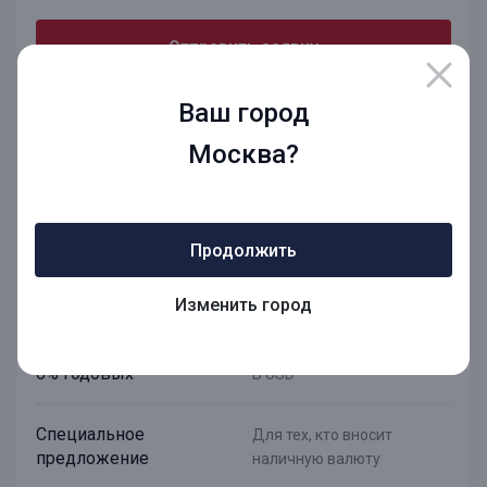
Отправить заявку
Подробнее о вкладе
Ваш город
Москва?
Валютный плюс
Продолжить
Конвертация по курсу
При внесении и снятии со
Изменить город
ЦБ
вклада
6% годовых
В USD
Специальное
Для тех, кто вносит
предложение
наличную валюту