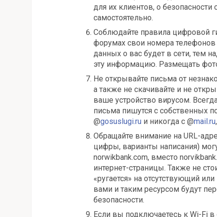
для их клиентов, о безопасности
самостоятельно.
Соблюдайте правила цифровой ги
форумах свои номера телефоно
данных о вас будет в сети, тем 
эту информацию. Размещать фото
Не открывайте письма от незнако
а также не скачивайте и не откр
ваше устройство вирусом. Всегд
письма пишутся с собственных п
@
gosuslugi.ru
и никогда с @
mail.ru
Обращайте внимание на URL-адре
цифры, варианты написания) могу
norwikbank.com, вместо norvikba
интернет-страницы. Также не сто
«ругается» на отсутствующий и
вами и таким ресурсом будут пе
безопасности.
Если вы подключаетесь к Wi-Fi в 