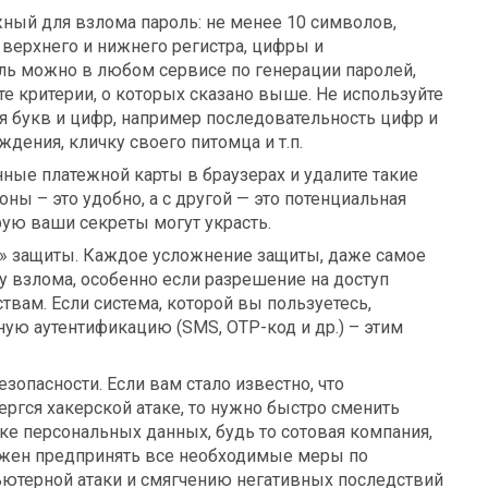
ный для взлома пароль: не менее 10 символов,
верхнего и нижнего регистра, цифры и
ь можно в любом сервисе по генерации паролей,
 те критерии, о которых сказано выше. Не используйте
я букв и цифр, например последовательность цифр и
ждения, кличку своего питомца и т.п.
нные платежной карты в браузерах и удалите такие
оны – это удобно, а с другой — это потенциальная
рую ваши секреты могут украсть.
» защиты. Каждое усложнение защиты, даже самое
у взлома, особенно если разрешение на доступ
твам. Если система, которой вы пользуетесь,
ую аутентификацию (SMS, OTP-код и др.) – этим
зопасности. Если вам стало известно, что
ргся хакерской атаке, то нужно быстро сменить
тке персональных данных, будь то сотовая компания,
олжен предпринять все необходимые меры по
ютерной атаки и смягчению негативных последствий