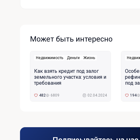
Может быть интересно
Недвижимость
Деньги
Жизнь
Недви
Как взять кредит под залог
Особе
земельного участка: условия и
рефин
требования
под з
482
6809
02.04.2024
194