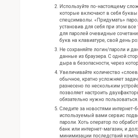
Используйте по-настоящему слож
которые включают в себя буквы 
спецсимволы. «Придумать» парол
установив для себя при этом все
для паролей очевидные сочетани
букв на клавиатуре, свой день ро
Не сохраняйте логин/пароли и да
данные из браузера. С одной стор
дыра в безопасности, через кото
Увеличивайте количество «слоев
обычное, кратно усложняет задач
разнесено по нескольким устройс
позволяет настроить двухфакторн
обязательно нужно пользоваться.
Следите за новостями интернет-бе
используемый вами сервис подве
пароли. Хоть оператор по обрабо
банк или интернет-магазин, и д
минимизации последствий компь