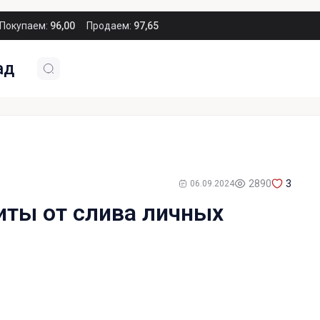
Покупаем:
96,00
Продаем:
97,65
ад
2890
3
06.09.2024
иты от слива личных