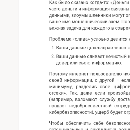
Как было сказано когда-то: «Деньги 
часто деньги и информация связан
данными, злоумышленники могут опо
ваше имя мошеннический заём. Поэт
важная задача для каждого в совр
Проблема «слива» условно делится н
Ваши данные целенаправленно к
Ваши данные сливает нечистый на
доверили свою информацию.
Поэтому интернет-пользователю нуж
своей информации, с другой – есл
минимуму, разделив свое цифров
отсеки». Так, даже если произойд
(например, взломают службу доста
продаст недобросовестный сотруд
кибербезопасности), ущерб будет ог
Чтобы обеспечить себе безопасно
потенциальные и ликвидируя возн