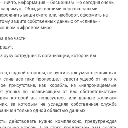
– ничто, информация – бесценна!». Но сегодня очень
ы напрямую. Обладая вашими персональными
рожнить ваши счета или, наоборот, оформить на
ому защита собственных данных от «слива» -
еменном цифровом мире.
а две части:
радут;
 руку сотрудник в организации, которой вы
но, с одной стороны, не пустить злоумышленников к
и слив все-таки произошел, свести ущерб от него к
ое присутствие, как корабль, на «непроницаемые
ет утечка по независящим от вас обстоятельствам
вки, которой вы пользуетесь, или данные жуликам
ник, за которым не уследила собственная служба
раничен только одной областью данных.
сть, действовать нужно комплексно, предупреждая
икающие угрозы. Для этого предлагаем вам десять