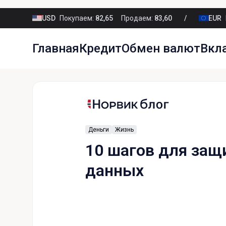
USD
Покупаем:
82,65
Продаем:
83,60
EUR
Главная
Кредит
Обмен валют
Вкл
Деньги
Жизнь
10 шагов для защ
данных