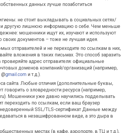
 собственных данных лучше позаботиться
гиены: не стоит выкладывать в социальных сетях/
в и другую лишнюю информацию о себе. Чем меньше
надежнее: мошенники ищут их, изучают и используют
 своих документов – тоже не лучшая идея.
мых отправителей и не переходите по ссылкам в них,
ывайте вложения в таких письмах. Это способ заразить
а проверяйте адрес отправителя: официальные
очтовых доменов компаний/организаций (например,
, @
gmail.com
и т.д.).
са сайта. Любые отличия (дополнительные буквы,
т говорить о зловредности ресурса (например,
nk.ru). Мошенники уже давно научились подделывать
ит переходить по ссылкам, если ваш браузер
ли недоверенный SSL/TLS-сертификат Данные между
редаваться в незашифрованном виде, а это дыра в
общественных местах (в кафе, аэропорте, в ТЦ и т.д.),