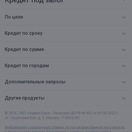
Кредит под залог
По цели
Кредит по сроку
Кредит по сумме
Кредит по городам
Дополнительные запросы
Другие продукты
© 2026, ПАО «Норвик Банк». Лицензия ЦБ РФ № 902 от 09.08.2022 г.
ул. Зацепский Вал, д. 5
,
Москва
,
115054
,
RU
Информация о процентных ставках по договорам банковского вклада