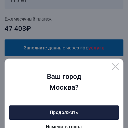
Ежемесячный платеж
47 403₽
Заполните данные через
Авторизуйтесь и получите
-1%
от ставки по кредиту
Ваш город
Фамилия Имя Отчество
Москва?
Продолжить
Номер телефона
Изменить город