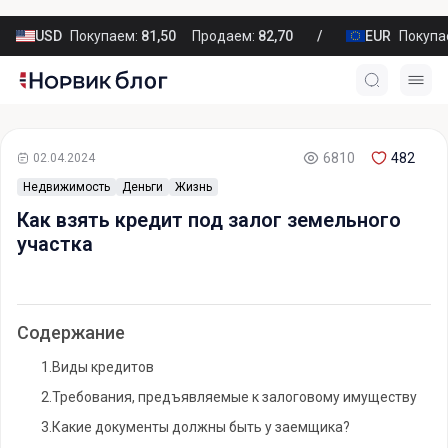
USD
Покупаем:
81,50
Продаем:
82,70
EUR
Покупа
6810
482
02.04.2024
Недвижимость
Деньги
Жизнь
Как взять кредит под залог земельного
участка
Содержание
1.
Виды кредитов
2.
Требования, предъявляемые к залоговому имуществу
3.
Какие документы должны быть у заемщика?