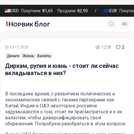
USD
Покупаем:
81,65
Продаем:
82,90
EUR
Покупа
1278
2
15.12.2025
Деньги
Жизнь
Валюты
Дирхам, рупия и юань - стоит ли сейчас
вкладываться в них?
В последнее время, с развитием политических и
экономических связей с такими партнёрами как
Китай, Индия и ОАЭ некоторые россияне
задумываются о том, стоит ли присмотреться и к их
валютам, чтобы диверсифицировать свои
сбережения. Попробуем разобраться в этом вопросе.