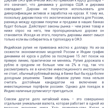
Дирхам ОАЭ фактически жёстко привязан к курсу доллара –
это означает, что динамика у доллара США и дирхама
совпадают. Дирхам не получится использовать для
диверсификации активов и заработка на курсах. К тому же,
поскольку дирхам пока что экзотическая валюта для России,
разница между курсами покупки и продажи в наших банках
будет больше. Действуют законы рынка – чем реже товар и
ниже спрос на него, тем пропорционально дороже он
становится. Исходя из этого, покупать дирхамы имеет смысл
только если вы собираетесь в турпоездку в ОАЭ.
Индийская рупия не привязана жёстко к доллару. Но из-за
схожести экономических моделей России и Индии график
динамики её курса к рублю за последние 15 лет похож на
прямую линию, практически не меняясь. Рупия дорожала к
рублю в среднем не больше чем на 2% в год, так что
рассматривать ее в качестве инвестиционного инструмента
не стоит, обычный рублевый вклад в банке был бы куда более
доходным решением. Таким образом рупию пока нельзя
считать достойным кандидатом на включение в
инвестиционные портфели россиян. Однако для поездок в
Индию наличные рупии могут пригодиться.
Совсем другое дело китайский юань – это совершенно
отдельная уникальная валюта, которая работает в одной из
ведущих экономик мира. Хоть правительство Китая и