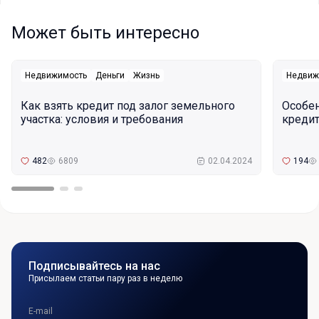
Может быть интересно
Недвижимость
Деньги
Жизнь
Недвиж
Как взять кредит под залог земельного
Особе
участка: условия и требования
кредит
482
6809
02.04.2024
194
Подписывайтесь на нас
Присылаем статьи пару раз в неделю