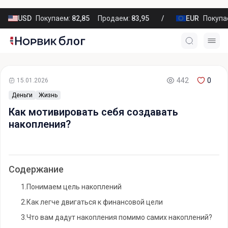
USD
Покупаем:
82,85
Продаем:
83,95
EUR
Покупа
442
0
15.01.2026
Деньги
Жизнь
Как мотивировать себя создавать
накопления?
Содержание
1.
Понимаем цель накоплений
2.
Как легче двигаться к финансовой цели
3.
Что вам дадут накопления помимо самих накоплений?