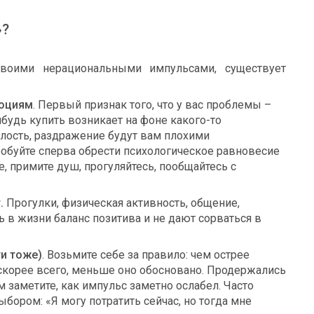
»?
своими нерациональными импульсами, существует
моциям
. Первый признак того, что у вас проблемы –
ибудь купить возникает на фоне какого-то
талость, раздражение будут вам плохими
буйте сперва обрести психологическое равновесие
те, примите душ, прогуляйтесь, пообщайтесь с
.
Прогулки, физическая активность, общение,
 в жизни баланс позитива и не дают сорваться в
ги тоже)
. Возьмите себе за правило: чем острее
 скорее всего, меньше оно обосновано. Продержались
м заметите, как импульс заметно ослабел. Часто
ыбором: «Я могу потратить сейчас, но тогда мне