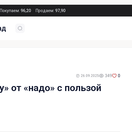
Покупаем:
96,20
Продаем:
97,90
ад
349
0
26.09.2025
у» от «надо» с пользой