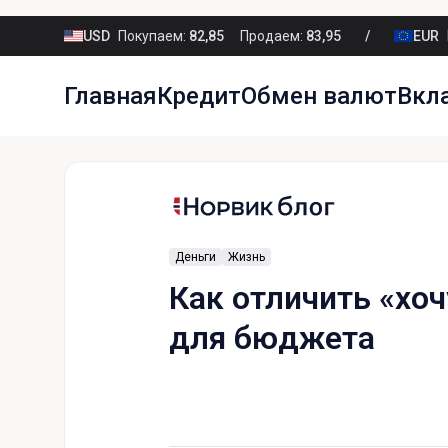
USD
Покупаем:
82,85
Продаем:
83,95
EUR
Главная
Кредит
Обмен валют
Вкл
Деньги
Жизнь
Как отличить «хоч
для бюджета