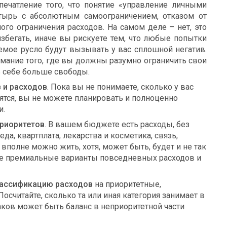
ечатление того, что понятие «управление личными
тырь с абсолютным самоограничением, отказом от
го ограничения расходов. На самом деле – нет, это
избегать, иначе вы рискуете тем, что любые попытки
емое русло будут вызывать у вас сплошной негатив.
имание того, где вы должны разумно ограничить свои
 себе больше свободы.
 и расходов
. Пока вы не понимаете, сколько у вас
атятся, вы не можете планировать и полноценно
и.
приоритетов
. В вашем бюджете есть расходы, без
да, квартплата, лекарства и косметика, связь,
рых вполне можно жить, хотя, может быть, будет и не так
лее премиальные варианты повседневных расходов и
ассификацию расходов
на приоритетные,
осчитайте, сколько та или иная категория занимает в
ков может быть баланс в неприоритетной части