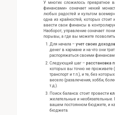
У многих сложилось превратное вп
финансами» означает некий монас
любых радостей и культом всемерно
одна из крайностей, которых стоит 
ввести свои финансы в контролиру
Наоборот, управление означает пон
порывы, а где вы можете позволить
Для начала –
учет своих доходов
денег в кармане и на что они тр
распоряжаться своими финансам
Следующий шаг –
расстановка 
которых вы точно не проживете (е
транспорт и т.п.), и те, без кото
весело (развлечения, хобби, бо
т.д.).
Поиск баланса: стоит провести
кл
желательные и необязательные. П
вашем постоянном бюджете, и ка
бюджета.