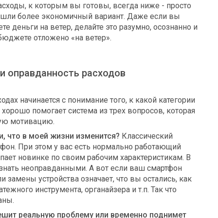
сходы, к которым вы готовы, всегда ниже - просто
нашли более экономичный вариант. Даже если вы
ете деньги на ветер, делайте это разумно, осознанно и
 бюджете отложено «на ветер».
 и оправданность расходов
одах начинается с понимание того, к какой категории
м хорошо помогает система из трех вопросов, которая
ую мотивацию.
ги, что в моей жизни изменится?
Классический
фон. При этом у вас есть нормально работающий
упает новинке по своим рабочим характеристикам. В
изнать неоправданными. А вот если ваш смартфон
ли замены устройства означает, что вы остались, как
тежного инструмента, органайзера и т.п. Так что
аны.
 решит реальную проблему или временно поднимет