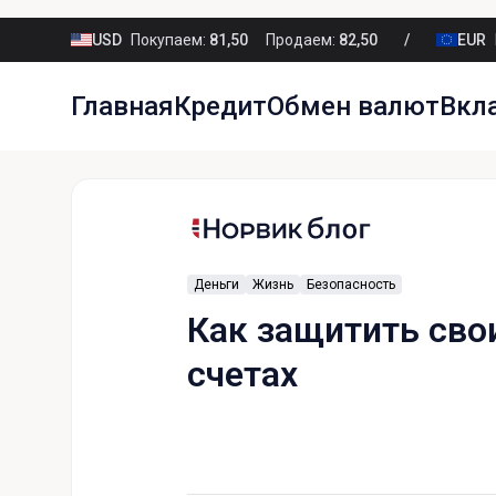
USD
Покупаем:
81,50
Продаем:
82,50
EUR
Главная
Кредит
Обмен валют
Вкл
Деньги
Жизнь
Безопасность
Как защитить сво
счетах