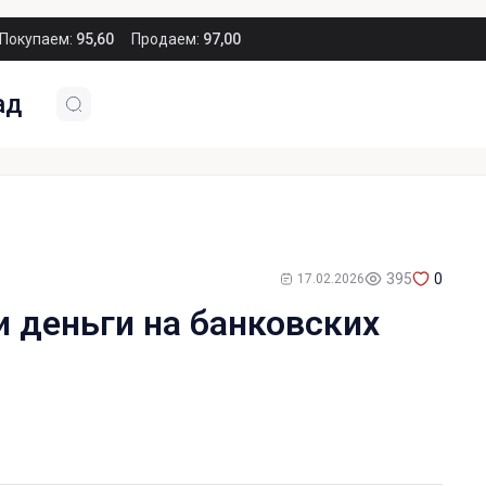
Покупаем:
95,60
Продаем:
97,00
ад
395
0
17.02.2026
и деньги на банковских