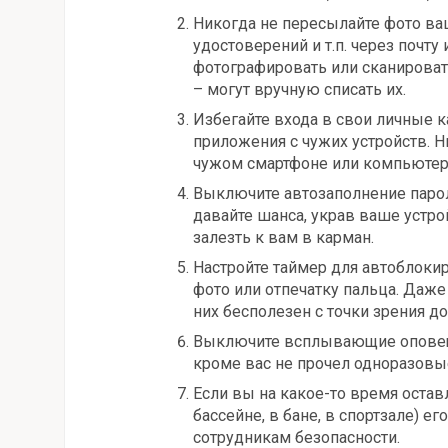
Никогда не пересылайте фото ваш
удостоверений и т.п. через почт
фотографировать или сканирова
– могут вручную списать их.
Избегайте входа в свои личные к
приложения с чужих устройств. Ни
чужом смартфоне или компьютер
Выключите автозаполнение пароле
давайте шанса, украв ваше устро
залезть к вам в карман.
Настройте таймер для автоблокир
фото или отпечатку пальца. Даже
них бесполезен с точки зрения д
Выключите всплывающие оповеще
кроме вас не прочел одноразовы
Если вы на какое-то время оставл
бассейне, в бане, в спортзале) ег
сотрудникам безопасности.