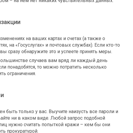
ром – на нем нет никаких чувствительных данных.
нзакции
зменениях на ваших картах и счетах (а также о
ях, на «Госуслугах» и почтовых службах). Если кто-то
 вы сразу обнаружите это и успеете принять меры.
большинстве случаев вам вряд ли каждый день
ли понадобятся, то можно потратить несколько
ть ограничения.
ми
 быть только у вас. Выучите наизусть все пароли и
вайте ни в каком виде. Любой запрос подобной
лиц нужно считать попыткой кражи – кем бы они
оть прокуратурой.