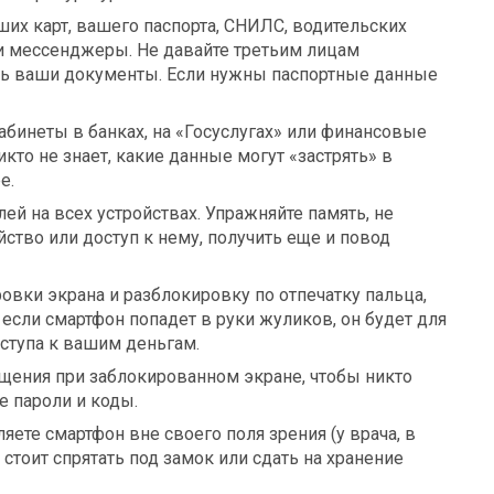
их карт, вашего паспорта, СНИЛС, водительских
у и мессенджеры. Не давайте третьим лицам
ть ваши документы. Если нужны паспортные данные
абинеты в банках, на «Госуслугах» или финансовые
кто не знает, какие данные могут «застрять» в
е.
й на всех устройствах. Упражняйте память, не
йство или доступ к нему, получить еще и повод
овки экрана и разблокировку по отпечатку пальца,
 если смартфон попадет в руки жуликов, он будет для
оступа к вашим деньгам.
ния при заблокированном экране, чтобы никто
е пароли и коды.
яете смартфон вне своего поля зрения (у врача, в
о стоит спрятать под замок или сдать на хранение