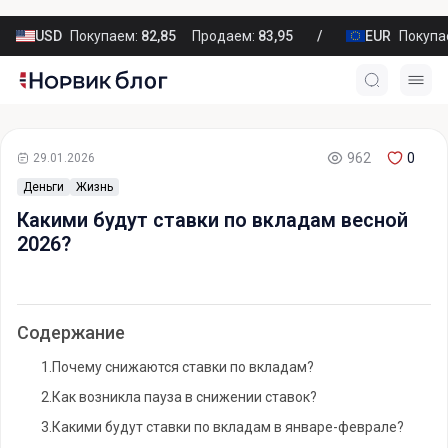
USD
Покупаем:
82,85
Продаем:
83,95
EUR
Покупа
962
0
29.01.2026
Деньги
Жизнь
Какими будут ставки по вкладам весной
2026?
Содержание
1.
Почему снижаются ставки по вкладам?
2.
Как возникла пауза в снижении ставок?
3.
Какими будут ставки по вкладам в январе-феврале?