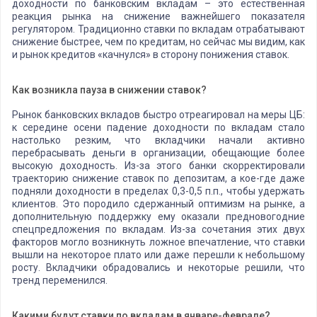
доходности по банковским вкладам – это естественная
реакция рынка на снижение важнейшего показателя
регулятором. Традиционно ставки по вкладам отрабатывают
снижение быстрее, чем по кредитам, но сейчас мы видим, как
и рынок кредитов «качнулся» в сторону понижения ставок.
Как возникла пауза в снижении ставок?
Рынок банковских вкладов быстро отреагировал на меры ЦБ:
к середине осени падение доходности по вкладам стало
настолько резким, что вкладчики начали активно
перебрасывать деньги в организации, обещающие более
высокую доходность. Из-за этого банки скорректировали
траекторию снижение ставок по депозитам, а кое-где даже
подняли доходности в пределах 0,3-0,5 п.п., чтобы удержать
клиентов. Это породило сдержанный оптимизм на рынке, а
дополнительную поддержку ему оказали предновогодние
спецпредложения по вкладам. Из-за сочетания этих двух
факторов могло возникнуть ложное впечатление, что ставки
вышли на некоторое плато или даже перешли к небольшому
росту. Вкладчики обрадовались и некоторые решили, что
тренд переменился.
Какими будут ставки по вкладам в январе-феврале?