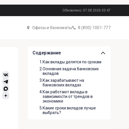
Обновлено: 07.08.2026 03:47
Офисы и банкоматы
8 (800) 1001-777
Содержание
1.
Как вклады делятся по срокам
2.
Основная задача банковских
вкладов
3.
Как зарабатывают на
банковских вкладах
4.
Как работают вклады в
зависимости от трендов в
экономике
5.
Какие сроки вкладов лучше
выбрать?