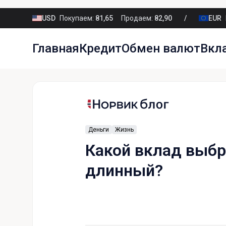
USD
Покупаем:
81,65
Продаем:
82,90
EUR
Главная
Кредит
Обмен валют
Вкл
Деньги
Жизнь
Какой вклад выбр
длинный?