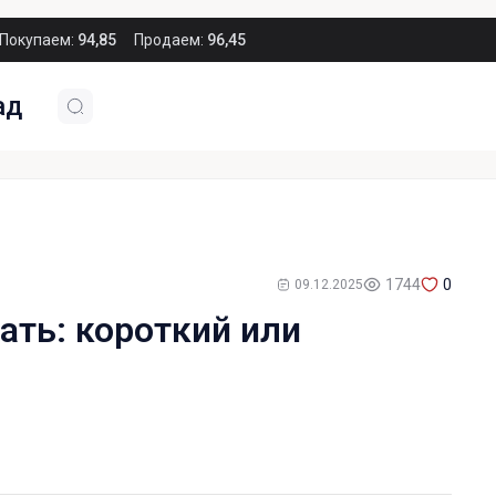
Покупаем:
94,85
Продаем:
96,45
ад
1744
0
09.12.2025
ать: короткий или