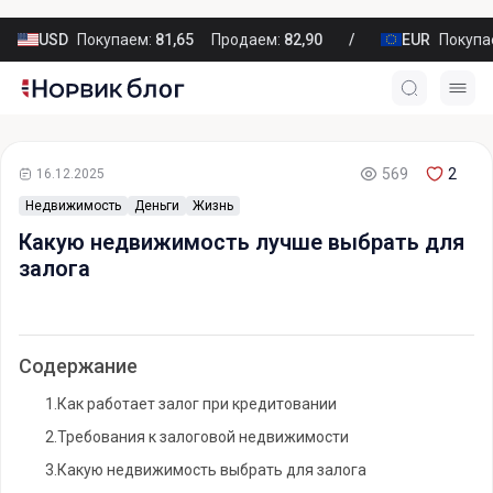
USD
Покупаем:
81,65
Продаем:
82,90
EUR
Покупа
569
2
16.12.2025
Недвижимость
Деньги
Жизнь
Какую недвижимость лучше выбрать для
залога
Содержание
1.
Как работает залог при кредитовании
2.
Требования к залоговой недвижимости
3.
Какую недвижимость выбрать для залога