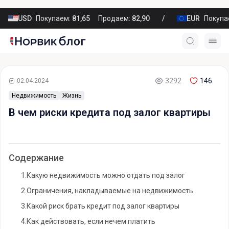
USD
Покупаем:
81,65
Продаем:
82,90
EUR
Покупа
3292
146
02.04.2024
Недвижимость
Жизнь
В чем риски кредита под залог квартиры
Содержание
1.
Какую недвижимость можно отдать под залог
2.
Ограничения, накладываемые на недвижимость
3.
Какой риск брать кредит под залог квартиры
4.
Как действовать, если нечем платить