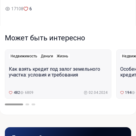
17108
6
Может быть интересно
Недвижимость
Деньги
Жизнь
Недвиж
Как взять кредит под залог земельного
Особе
участка: условия и требования
кредит
482
6809
02.04.2024
194