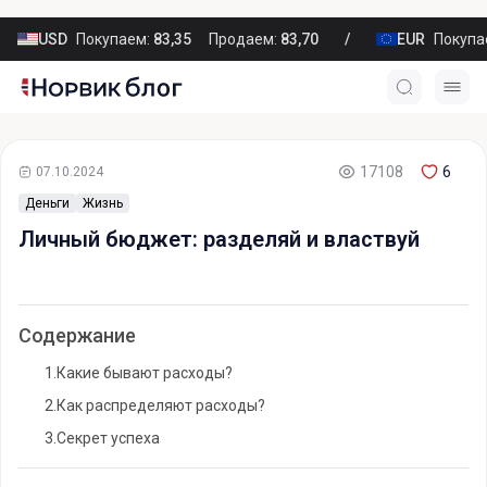
USD
Покупаем:
83,35
Продаем:
83,70
EUR
Покупа
17108
6
07.10.2024
Деньги
Жизнь
Личный бюджет: разделяй и властвуй
Содержание
1.
Какие бывают расходы?
2.
Как распределяют расходы?
3.
Секрет успеха