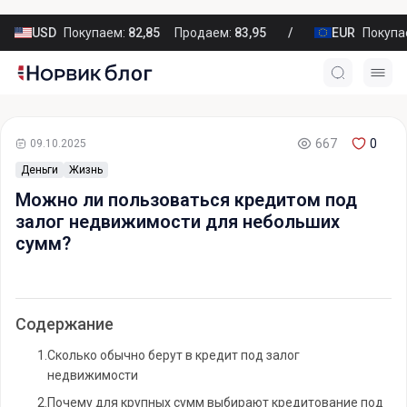
USD
Покупаем:
82,85
Продаем:
83,95
EUR
Покупа
667
0
09.10.2025
Деньги
Жизнь
Можно ли пользоваться кредитом под
залог недвижимости для небольших
сумм?
Содержание
1.
Сколько обычно берут в кредит под залог
недвижимости
2.
Почему для крупных сумм выбирают кредитование под