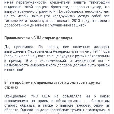
из-за перегруженности элементами защиты типографии
выдавали такой процент брака стодолларовых купюр, что
выпуск временно ограничили. Потребовалось несколько лет
на то, чтобы наконец-то «подружить» между собой все
технологии и перезапуск состоялся в 2013 году, в немного
доработанном дизайне и с улучшенной защитой.
Принимают ли в США старые доллары
Да, принимают. По закону, все наличные доллары,
выпущенные Федеральным Резервом чуть ли не с 1914 года
(если они вообще у кого-то еще будут на руках), обязательны
к приему. Это и экономический, и имиджевый шаг –
незыблемость американского доллара должна быть зримой
и понятной.
В чем проблемы с приемом старых долларов в других
странах
Официально ФРС США не объявляла ни о каких
ограничениях на прием и обязательства по банкнотам
старого образца, а также о выводе прежних серий из
оборота. Однако на деле российские туристы столкнулись с