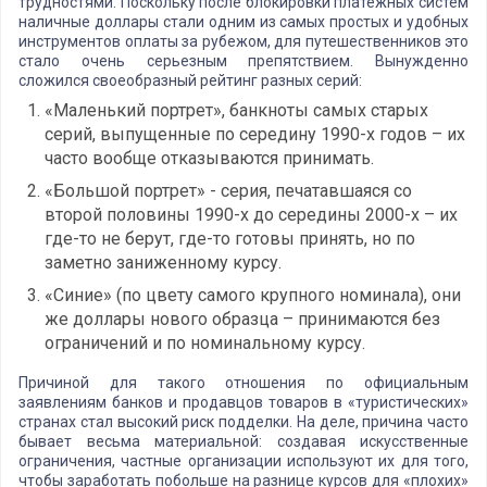
трудностями. Поскольку после блокировки платежных систем
наличные доллары стали одним из самых простых и удобных
инструментов оплаты за рубежом, для путешественников это
стало очень серьезным препятствием. Вынужденно
сложился своеобразный рейтинг разных серий:
«Маленький портрет», банкноты самых старых
серий, выпущенные по середину 1990-х годов – их
часто вообще отказываются принимать.
«Большой портрет» - серия, печатавшаяся со
второй половины 1990-х до середины 2000-х – их
где-то не берут, где-то готовы принять, но по
заметно заниженному курсу.
«Синие» (по цвету самого крупного номинала), они
же доллары нового образца – принимаются без
ограничений и по номинальному курсу.
Причиной для такого отношения по официальным
заявлениям банков и продавцов товаров в «туристических»
странах стал высокий риск подделки. На деле, причина часто
бывает весьма материальной: создавая искусственные
ограничения, частные организации используют их для того,
чтобы заработать побольше на разнице курсов для «плохих»