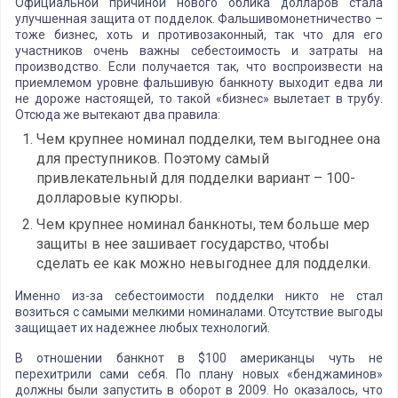
Официальной причиной нового облика долларов стала
улучшенная защита от подделок. Фальшивомонетничество –
тоже бизнес, хоть и противозаконный, так что для его
участников очень важны себестоимость и затраты на
производство. Если получается так, что воспроизвести на
приемлемом уровне фальшивую банкноту выходит едва ли
не дороже настоящей, то такой «бизнес» вылетает в трубу.
Отсюда же вытекают два правила:
Чем крупнее номинал подделки, тем выгоднее она
для преступников. Поэтому самый
привлекательный для подделки вариант – 100-
долларовые купюры.
Чем крупнее номинал банкноты, тем больше мер
защиты в нее зашивает государство, чтобы
сделать ее как можно невыгоднее для подделки.
Именно из-за себестоимости подделки никто не стал
возиться с самыми мелкими номиналами. Отсутствие выгоды
защищает их надежнее любых технологий.
В отношении банкнот в $100 американцы чуть не
перехитрили сами себя. По плану новых «бенджаминов»
должны были запустить в оборот в 2009. Но оказалось, что