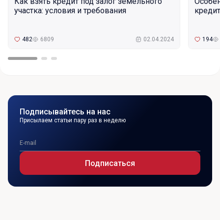
Как взять кредит под залог земельного
Особе
участка: условия и требования
кредит
482
6809
02.04.2024
194
Подписывайтесь на нас
Присылаем статьи пару раз в неделю
Подписаться