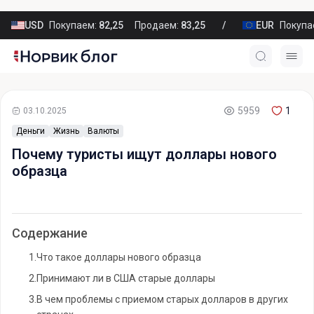
USD
Покупаем:
82,25
Продаем:
83,25
EUR
Покупа
5959
1
03.10.2025
Деньги
Жизнь
Валюты
Почему туристы ищут доллары нового
образца
Содержание
1.
Что такое доллары нового образца
2.
Принимают ли в США старые доллары
3.
В чем проблемы с приемом старых долларов в других