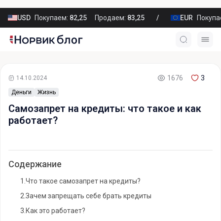
USD
Покупаем:
82,25
Продаем:
83,25
EUR
Покупа
1676
3
14.10.2024
Деньги
Жизнь
Самозапрет на кредиты: что такое и как
работает?
Содержание
1.
Что такое самозапрет на кредиты?
2.
Зачем запрещать себе брать кредиты
3.
Как это работает?