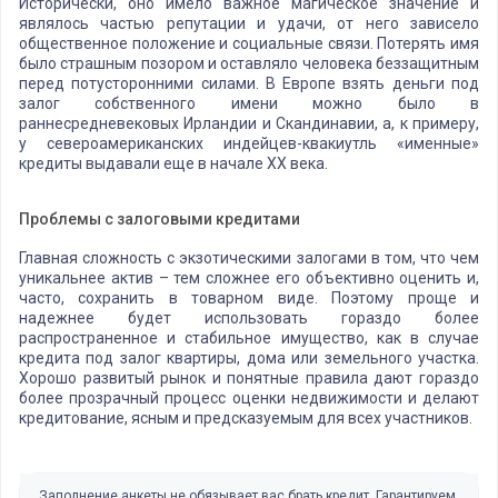
Исторически, оно имело важное магическое значение и
являлось частью репутации и удачи, от него зависело
общественное положение и социальные связи. Потерять имя
было страшным позором и оставляло человека беззащитным
перед потусторонними силами. В Европе взять деньги под
залог собственного имени можно было в
раннесредневековых Ирландии и Скандинавии, а, к примеру,
у североамериканских индейцев-квакиутль «именные»
кредиты выдавали еще в начале XX века.
Проблемы с залоговыми кредитами
Главная сложность с экзотическими залогами в том, что чем
уникальнее актив – тем сложнее его объективно оценить и,
часто, сохранить в товарном виде. Поэтому проще и
надежнее будет использовать гораздо более
распространенное и стабильное имущество, как в случае
кредита под залог квартиры, дома или земельного участка.
Хорошо развитый рынок и понятные правила дают гораздо
более прозрачный процесс оценки недвижимости и делают
кредитование, ясным и предсказуемым для всех участников.
Заполнение анкеты не обязывает вас брать кредит. Гарантируем,