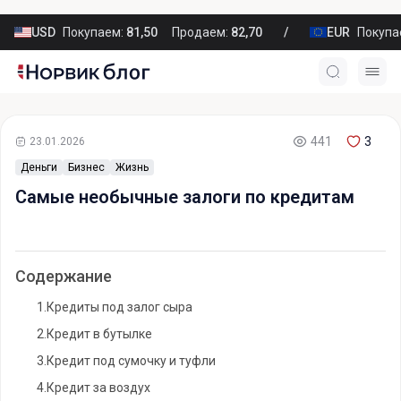
USD
Покупаем:
81,50
Продаем:
82,70
EUR
Покупа
441
3
23.01.2026
Деньги
Бизнес
Жизнь
Самые необычные залоги по кредитам
Содержание
1.
Кредиты под залог сыра
2.
Кредит в бутылке
3.
Кредит под сумочку и туфли
4.
Кредит за воздух