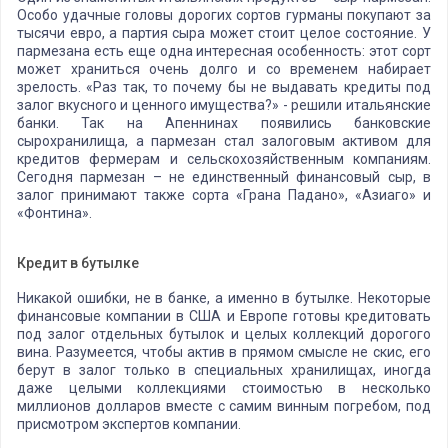
Особо удачные головы дорогих сортов гурманы покупают за
тысячи евро, а партия сыра может стоит целое состояние. У
пармезана есть еще одна интересная особенность: этот сорт
может храниться очень долго и со временем набирает
зрелость. «Раз так, то почему бы не выдавать кредиты под
залог вкусного и ценного имущества?» - решили итальянские
банки. Так на Апеннинах появились банковские
сырохранилища, а пармезан стал залоговым активом для
кредитов фермерам и сельскохозяйственным компаниям.
Сегодня пармезан – не единственный финансовый сыр, в
залог принимают также сорта «Грана Падано», «Азиаго» и
«Фонтина».
Кредит в бутылке
Никакой ошибки, не в банке, а именно в бутылке. Некоторые
финансовые компании в США и Европе готовы кредитовать
под залог отдельных бутылок и целых коллекций дорогого
вина. Разумеется, чтобы актив в прямом смысле не скис, его
берут в залог только в специальных хранилищах, иногда
даже целыми коллекциями стоимостью в несколько
миллионов долларов вместе с самим винным погребом, под
присмотром экспертов компании.