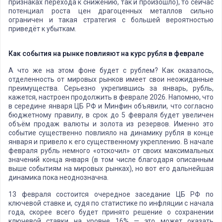
признаках перехода к снижению, так и произошло), то сейчас
потенциал роста цен драгоценных металлов сильно
ограничен и такая стратегия с большей вероятностью
приведёт к убыткам.
Как события на рынке повлияют на курс рубля в феврале
А что же на этом фоне будет с рублем? Как оказалось,
отделенность от мировых рынков имеет свои неожиданные
преимущества. Серьезно укрепившись за январь, рубль,
кажется, настроен продолжить в феврале 2026. Напомню, что
в середине января ЦБ РФ и Минфин объявили, что согласно
бюджетному правилу, в срок до 5 февраля будет увеличен
объём продаж валюты и золота из резервов. Именно это
событие существенно повлияло на динамику рубля в конце
января и привело к его существенному укреплению. В начале
февраля рубль немного «отскочил» от своих максимальных
значений конца января (в том числе благодаря описанным
выше событиям на мировых рынках), но вот его дальнейшая
динамика пока неоднозначна.
13 февраля состоится очередное заседание ЦБ РФ по
ключевой ставке и, судя по статистике по инфляции с начала
года, скорее всего будет принято решение о сохранении
ключевой ставки на уровне 16% — это может оказать