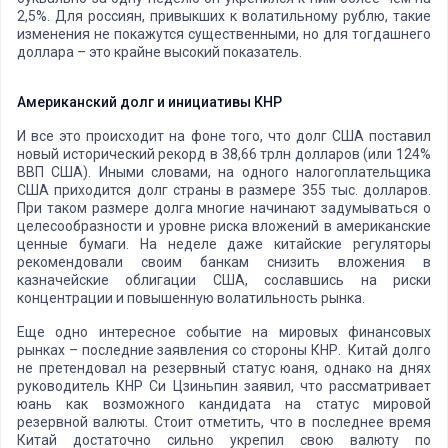
2,5%. Для россиян, привыкших к волатильному рублю, такие
изменения не покажутся существенными, но для тогдашнего
доллара – это крайне высокий показатель.
Американский долг и инициативы КНР
И все это происходит на фоне того, что долг США поставил
новый исторический рекорд в 38,66 трлн долларов (или 124%
ВВП США). Иными словами, на одного налогоплательщика
США приходится долг страны в размере 355 тыс. долларов.
При таком размере долга многие начинают задумываться о
целесообразности и уровне риска вложений в американские
ценные бумаги. На неделе даже китайские регуляторы
рекомендовали своим банкам снизить вложения в
казначейские облигации США, сославшись на риски
концентрации и повышенную волатильность рынка.
Еще одно интересное событие на мировых финансовых
рынках – последние заявления со стороны КНР. Китай долго
не претендовал на резервный статус юаня, однако на днях
руководитель КНР Си Цзиньпин заявил, что рассматривает
юань как возможного кандидата на статус мировой
резервной валюты. Стоит отметить, что в последнее время
Китай достаточно сильно укрепил свою валюту по