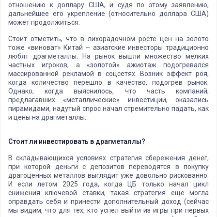
отношению к доллару США, и судя по этому заявлению,
дальнейшее его укрепление (относительно доллара США)
может продолжиться.
Стоит отметить, что в лихорадочном росте цен на золото
тоже «виноват» Китай – азиатские инвесторы традиционно
любят драгметаллы. На рынок вышли множество мелких
частных игроков, а «золотой» ажиотаж подогревался
массированной рекламой в соцсетях. Возник эффект роя,
когда количество перешло в качество, подогрев рынок.
Однако, когда выяснилось, что часть компаний,
предлагавших «металлические» инвестиции, оказались
пирамидами, надутый спрос начал стремительно падать, как
и цены на драгметаллы.
Стоит ли инвестировать в драгметаллы?
В складывающихся условиях стратегия сбережения денег,
при которой деньги с депозитов переводятся в покупку
драгоценных металлов выглядит уже довольно рискованно.
И если летом 2025 года, когда ЦБ только начал цикл
снижения ключевой ставки, такая стратегия еще могла
оправдать себя и принести дополнительный доход (сейчас
мы видим, что для тех, кто успел выйти из игры при первых