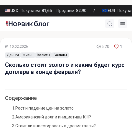
USD
Покупаем:
81,65
Продаем:
82,90
EUR
Покупа
520
1
10.02.2026
Деньги
Жизнь
Валюты
Валюты
Сколько стоит золото и каким будет курс
доллара в конце февраля?
Содержание
1.
Рост и падение цен на золото
2.
Американский долг и инициативы КНР
3.
Стоит ли инвестировать в драгметаллы?