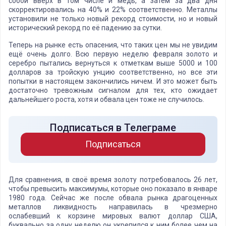
собой вверх в том числе и медь, а затем за два дня
скорректировались на 40% и 22% соответственно. Металлы
установили не только новый рекорд стоимости, но и новый
исторический рекорд по её падению за сутки.
Теперь на рынке есть опасения, что таких цен мы не увидим
ещё очень долго. Всю первую неделю февраля золото и
серебро пытались вернуться к отметкам выше 5000 и 100
долларов за тройскую унцию соответственно, но все эти
попытки в настоящем закончились ничем. И это может быть
достаточно тревожным сигналом для тех, кто ожидает
дальнейшего роста, хотя и обвала цен тоже не случилось.
Подписаться в Телеграме
Подписаться
Для сравнения, в своё время золоту потребовалось 26 лет,
чтобы превысить максимумы, которые оно показало в январе
1980 года. Сейчас же после обвала рынка драгоценных
металлов ликвидность направилась в чрезмерно
ослабевший к корзине мировых валют доллар США,
буквально за одну неделю он укрепился к ним более чем на