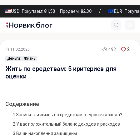
USD
Покупаем:
81,50
Продаем:
82,30
EUR
Покупа
492
2
11.02.2026
Деньги
Жизнь
Жить по средствам: 5 критериев для
оценки
Содержание
1.
Зависит ли жизнь по средствам от уровня дохода?
2.
У вас положительный баланс доходов и расходов
3.
Ваши накопления защищены