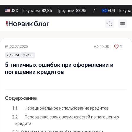
USD
Покупаем:
82,85
Продаем:
83,95
EUR
Покупа
1200
1
02.07.2025
Деньги
Жизнь
5 типичных ошибок при оформлении и
погашении кредитов
Содержание
1.
1. Нерациональное использование кредитов
2.
2. Переоценка своих возможностей по погашению
кредита