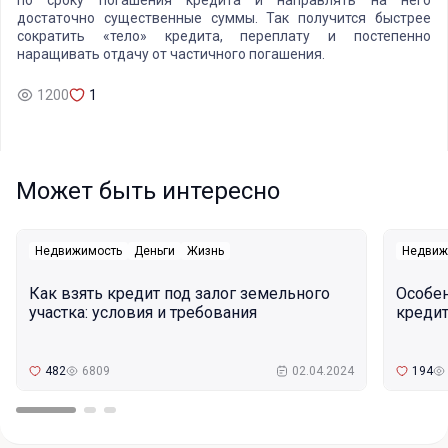
по сроку погашения кредита и направлять на него
достаточно существенные суммы. Так получится быстрее
сократить «тело» кредита, переплату и постепенно
наращивать отдачу от частичного погашения.
1200
1
Может быть интересно
Недвижимость
Деньги
Жизнь
Недвиж
Как взять кредит под залог земельного
Особе
участка: условия и требования
кредит
482
6809
02.04.2024
194