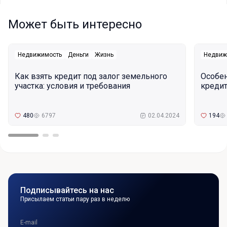
Может быть интересно
Недвижимость
Деньги
Жизнь
Недвиж
Как взять кредит под залог земельного
Особе
участка: условия и требования
кредит
480
6797
02.04.2024
194
Подписывайтесь на нас
Присылаем статьи пару раз в неделю