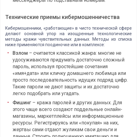
мессенджеры по подставным номерам.
Технические приемы кибермошенничества
Кибермошенники, «работающие» в чисто технической сфере
делают основной упор на изощренные технологические
методы кражи чувствительных данных. Методы из списка
ниже применяются поодиночке или в комплексе:
Взлом
– считается классикой жанра: многие не
удосуживаются придумать достаточно сложный
пароль, используя простейшие сочетания
«имя+дата» или кличку домашнего любимца или
просто последовательность идущих подряд цифр.
Такие пароли не дают защиты и их достаточно
легко подобрать или угадать.
Фишинг
– кража паролей и других данных. Для
этого чаще всего создают поддельные онлайн-
магазины, маркетплейсы или информационные
ресурсы. Регистрируясь или «покупая» на них,
жертвы сами отдают жуликам свои деньги и
данные. Строить полноценную имитацию для