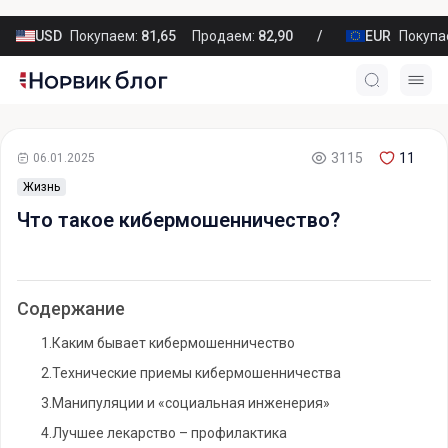
USD
Покупаем:
81,65
Продаем:
82,90
EUR
Покупа
3115
11
06.01.2025
Жизнь
Что такое кибермошенничество?
Содержание
1.
Каким бывает кибермошенничество
2.
Технические приемы кибермошенничества
3.
Манипуляции и «социальная инженерия»
4.
Лучшее лекарство – профилактика