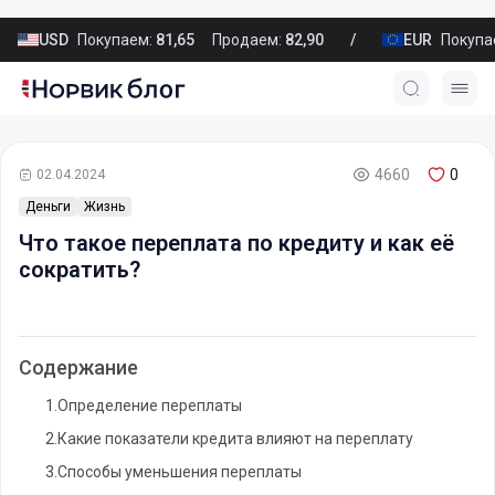
USD
Покупаем:
81,65
Продаем:
82,90
EUR
Покупа
4660
0
02.04.2024
Деньги
Жизнь
Что такое переплата по кредиту и как её
сократить?
Содержание
1.
Определение переплаты
2.
Какие показатели кредита влияют на переплату
3.
Способы уменьшения переплаты