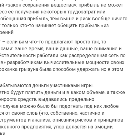
ый «закон сохранения вещества»: прибыль не может
сс ее получения некоторых трудозатрат или
 обещанная прибыль, тем выше и риск вообще ничего
к только кто-то начинает обещать прибыль «из
рений.
– если вам что-то предлагают просто так, то
 сами: ваше время, ваши данные, ваше внимание и
ствительности работали как распределенная сеть по
ив» разработчикам вычислительные мощности своих
рокачка грызуна была способом удержать их в этом
рабатываются деньги участниками игры.
етно будут платить деньги и в каком объеме, а также
рироста средств выдавались предельно
и случае можно было бы подогнать под них любое
 от своих слов (что, собственно, частично и
струментов и анализа, описания рисков и принципов
женного предприятия, упор делается на эмоции,
ки.