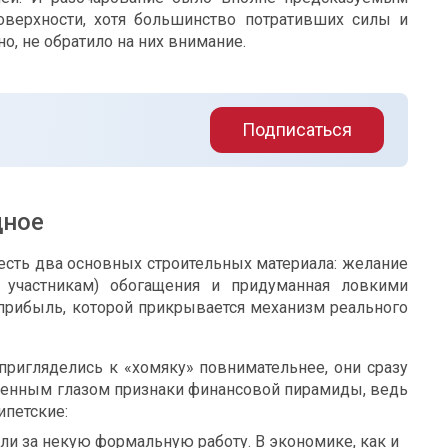
оверхности, хотя большинство потративших силы и
о, не обратило на них внимание.
Подписаться
дное
есть два основных строительных материала: желание
я участникам) обогащения и придуманная ловкими
прибыль, которой прикрывается механизм реального
пригляделись к «хомяку» повнимательнее, они сразу
енным глазом признаки финансовой пирамиды, ведь
ипетские:
ли за некую формальную работу. В экономике, как и