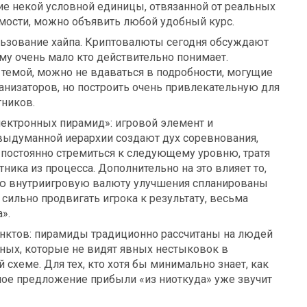
ие некой условной единицы, отвязанной от реальных
имости, можно объявить любой удобный курс.
ьзование хайпа. Криптовалюты сегодня обсуждают
тему очень мало кто действительно понимает.
темой, можно не вдаваться в подробности, могущие
анизаторов, но построить очень привлекательную для
тников.
лектронных пирамид»: игровой элемент и
выдуманной иерархии создают дух соревнования,
 постоянно стремиться к следующему уровню, тратя
тника из процесса. Дополнительно на это влияет то,
ую внутриигровую валюту улучшения спланированы
 сильно продвигать игрока к результату, весьма
».
нктов: пирамиды традиционно рассчитаны на людей
ных, которые не видят явных нестыковок в
схеме. Для тех, кто хотя бы минимально знает, как
бное предложение прибыли «из ниоткуда» уже звучит