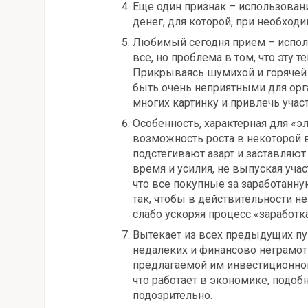
Еще один признак – использован
денег, для которой, при необход
Любимый сегодня прием – испол
все, но проблема в том, что эту 
Прикрываясь шумихой и горячей 
быть очень неприятными для орг
многих картинку и привлечь учас
Особенность, характерная для «э
возможность роста в некоторой 
подстегивают азарт и заставляют
время и усилия, не выпуская учас
что все покупные за заработанн
так, чтобы в действительности не
слабо ускоряя процесс «заработка
Вытекает из всех предыдущих пу
недалеких и финансово неграмот
предлагаемой им инвестиционной 
что работает в экономике, подо
подозрительно.