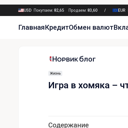
USD
Покупаем:
82,65
Продаем:
83,60
EUR
Главная
Кредит
Обмен валют
Вкл
Жизнь
Игра в хомяка – ч
Содержание