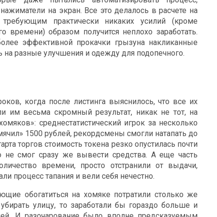
нажиматели на экран. Все это делалось в расчете на
 требующим практически никаких усилий (кроме
го времени) образом получится неплохо заработать.
 более эффективной прокачки грызуна накликанные
ь на разные улучшения и одежду для подопечного.
оков, когда после листинга выяснилось, что все их
и им весьма скромный результат, никак не тот, на
хомяков»: среднестатистический игрок за несколько
ячил» 1500 рублей, рекордсмены смогли натапать до
старта торгов стоимость токена резко опустилась почти
то не смог сразу же вывести средства. А еще часть
оличество времени, просто отстранили от выдачи,
али процесс тапания и вели себя нечестно.
ющие обогатиться на хомяке потратили столько же
убирать улицу, то заработали бы гораздо больше и
тией. И разочарование было вполне предсказуемым