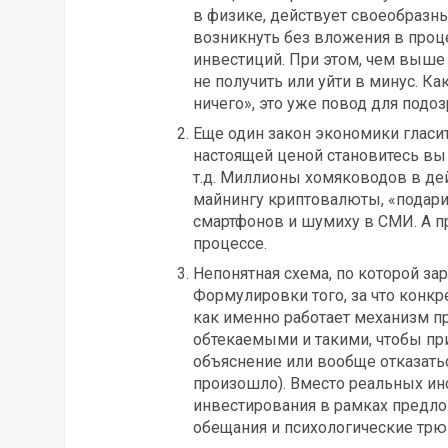
в физике, действует своеобразн
возникнуть без вложения в проце
инвестиций. При этом, чем выше
не получить или уйти в минус. Ка
ничего», это уже повод для подоз
Еще один закон экономики гласит 
настоящей ценой становитесь вы
т.д. Миллионы хомяководов в дей
майнингу криптовалюты, «подар
смартфонов и шумиху в СМИ. А п
процессе.
Непонятная схема, по которой за
Формулировки того, за что конкр
как именно работает механизм п
обтекаемыми и такими, чтобы пр
объяснение или вообще отказаться
произошло). Вместо реальных ин
инвестирования в рамках предло
обещания и психологические трю