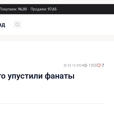
Покупаем:
96,00
Продаем:
97,65
ад
1355
7
02.10.2024
то упустили фанаты