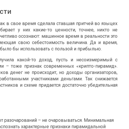
сти
как в свое время сделала ставшая притчей во языцех
ирает у них какие-то ценности, точнее, никто не
отчетливо осознают: машинное время в реальности это
меющая свою себестоимость величина. Да и время,
 было бы использовать с пользой и прибылью.
лучила какой-то доход, пусть и несоизмеримый с
и – тоже признак современных «крипто-пирамид».
ков денег не происходит, но доходы организаторов,
работанными участниками деньгами. Так снижается
стников и схеме придается достаточно убедительная
т разочарований – не очаровываться. Минимальная
аспознать характерные признаки пирамидальной