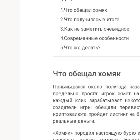
1.
Что обещал хомяк
2.
Что получилось в итоге
3.
Как не заметить очевидное
4.
Современные особенности
5.
Что же делать?
Что обещал хомяк
Появившаяся около полугода наза
предельно проста: игрок жмет н
каждый клик зарабатывает некот
создатели игры обещали перевес
криптовалюта пройдет листинг на б
реальные деньги.
«Хомяк» породил настоящую бурю и
напролет, «тапая хомяка». Неко