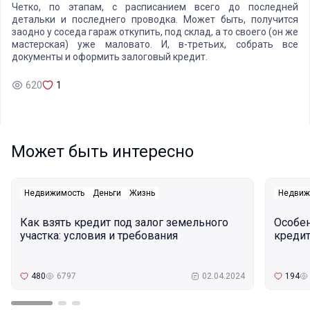
Четко, по этапам, с расписанием всего до последней
детальки и последнего проводка. Может быть, получится
заодно у соседа гараж откупить, под склад, а то своего (он же
мастерская) уже маловато. И, в-третьих, собрать все
документы и оформить залоговый кредит.
620
1
Может быть интересно
Недвижимость
Деньги
Жизнь
Недвиж
Как взять кредит под залог земельного
Особе
участка: условия и требования
кредит
480
6797
02.04.2024
194