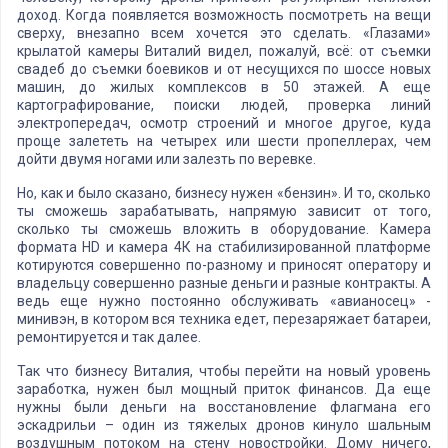
доход. Когда появляется возможность посмотреть на вещи
сверху, внезапно всем хочется это сделать. «Глазами»
крылатой камеры Виталий видел, пожалуй, всё: от съемки
свадеб до съемки боевиков и от несущихся по шоссе новых
машин, до жилых комплексов в 50 этажей. А еще
картографирование, поиски людей, проверка линий
электропередач, осмотр строений и многое другое, куда
проще залететь на четырех или шести пропеллерах, чем
дойти двумя ногами или залезть по веревке.
Но, как и было сказано, бизнесу нужен «бензин». И то, сколько
ты сможешь зарабатывать, напрямую зависит от того,
сколько ты сможешь вложить в оборудование. Камера
формата HD и камера 4К на стабилизированной платформе
котируются совершенно по-разному и приносят оператору и
владельцу совершенно разные деньги и разные контракты. А
ведь еще нужно постоянно обслуживать «авианосец» -
минивэн, в котором вся техника едет, перезаряжает батареи,
ремонтируется и так далее.
Так что бизнесу Виталия, чтобы перейти на новый уровень
заработка, нужен был мощный приток финансов. Да еще
нужны были деньги на восстановление флагмана его
эскадрильи – один из тяжелых дронов кинуло шальным
воздушным потоком на стену новостройки. Дому ничего,