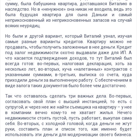
сумму, была бабушкина квартира, доставшаяся Виталию в
наследство. Но в «ненужное» она никак не входила, ведь это
была будущая квартира для сына Даньки и самый
неприкосновенный из неприкосновенных запасов на случай
всяких неурядиц.
Но были и другой вариант, который Виталий узнал, изучая
самые разные варианты кредитов. Квартиру можно не
продавать, чтобы получить заложенные в нее деньги. Кредит
под залог недвижимости охотно выдавали даже для ИП. А
что касается подтверждения доходов, то тут Виталий был
всегда готов: во-первых, налоговая декларация, хоть за
несколько лет, во-вторых, куча «налетанных» контрактов с
указанными суммами, в-третьих, выписка со счета, куда
приходили деньги за выполненную работу. С обеспечением в
виде залога таких документов было более чем достаточно.
Так что оставалось сделать три важных дела. Во-первых,
согласовать свой план с высшей инстанцией, то есть с
супругой, и через нее же найти съемщика на квартиру – у нее
в компании вечно кому-то не хватает жилья. Нечего
недвижимости стоять пустой, пусть работает, выкупая сама
себя. Во-вторых, с холодной головой, когда деньги не жгут
руки, составить план и список того, как именно будет
использовать эти деньги для модернизации своего бизнеса.