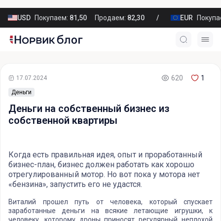
USD
Покупаем:
81,50
Продаем:
82,30
EUR
Покупа
620
1
17.07.2024
Деньги
Деньги на собственный бизнес из
собственной квартиры
Когда есть правильная идея, опыт и проработанный
бизнес-план, бизнес должен работать как хорошо
отрегулированный мотор. Но вот пока у мотора нет
«бензина», запустить его не удастся.
Виталий прошел путь от человека, который спускает
заработанные деньги на всякие летающие игрушки, к
человеку, которому дроны приносят регулярный неплохой