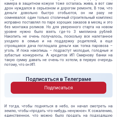
камера в защитном кожухе тоже осталась жива, а вот сам
дрон нуждался в серьезном и дорогом ремонте, В том, что
деньги довольно быстро отобьются, он ни разу не
сомневался: один только столичный строительный комплекс
исправно поставлял по паре хороших заказов в месяц и это
без монтажа роликов. Но для уверенного старта на новом
уровне нужно было взять где-то 3 миллиона рублей.
Накопить не очень получалось, поскольку все налетанное
уходило в семью и на поддержку родителей, а еще
строящаяся дача поглощала деньги как топка паровоза –
уголь. И пока накопишь – подрастут молодые, голодные и
зубастые конкуренты. А кредитов ИП Смирнову банки на
такую сумму давать не очень-то хотели, в первую очередь
потому, что он ИП.
Подписаться в Телеграме
Подписаться
И тогда, чтобы подняться в небо, он начал смотреть на
землю, чтобы «продать что-нибудь ненужное». К сожалению,
единственное, что можно было продать на подходящую