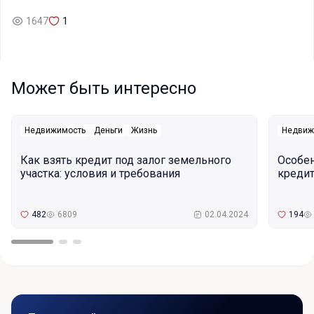
1647
1
Может быть интересно
Недвижимость
Деньги
Жизнь
Недвиж
Как взять кредит под залог земельного
Особе
участка: условия и требования
кредит
482
6809
02.04.2024
194