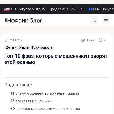
USD
Покупаем:
82,85
Продаем:
83,95
EUR
Покупа
1647
1
12.11.2025
Деньги
Жизнь
Безопасность
Топ-10 фраз, которые мошенники говорят
этой осенью
Содержание
1.
Почему мошенничество нельзя скрыть
2.
Чего хотят мошенники
3.
Характерные признаки мошенничества