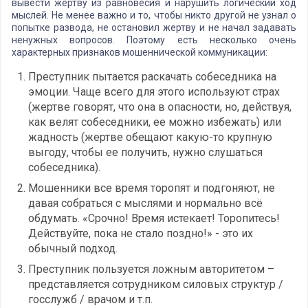
вывести жертву из равновесия и нарушить логический ход
мыслей. Не менее важно и то, чтобы никто другой не узнал о
попытке развода, не остановил жертву и не начал задавать
ненужных вопросов. Поэтому есть несколько очень
характерных признаков мошеннической коммуникации:
Преступник пытается раскачать собеседника на
эмоции. Чаще всего для этого используют страх
(жертве говорят, что она в опасности, но, действуя,
как велят собеседники, ее можно избежать) или
жадность (жертве обещают какую-то крупную
выгоду, чтобы ее получить, нужно слушаться
собеседника).
Мошенники все время торопят и подгоняют, не
давая собраться с мыслями и нормально всё
обдумать. «Срочно! Время истекает! Торопитесь!
Действуйте, пока не стало поздно!» - это их
обычный подход.
Преступник пользуется ложным авторитетом –
представляется сотрудником силовых структур /
госслужб / врачом и т.п.