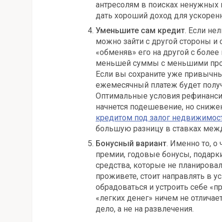
антресолям в поисках ненужных
дать хороший доход для ускорен
Уменьшите сам кредит
. Если не
можно зайти с другой стороны и 
«обменяв» его на другой с более 
меньшей суммы с меньшими проц
Если вы сохраните уже привычны
ежемесячный платеж будет полу
Оптимальные условия рефинансир
начнется подешевение, но снижен
кредитом под залог недвижимос
большую разницу в ставках меж
Бонусный вариант
. Именно то, 
премии, годовые бонусы, подарки,
средства, которые не планирова
проживете, стоит направлять в у
обрадоваться и устроить себе «п
«легких денег» ничем не отличает
дело, а не на развлечения.