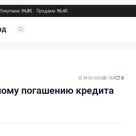
Покупаем:
94,85
Продаем:
96,45
ад
160
0
28.05.2026
нному погашению кредита