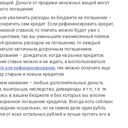
 вещей. Деньги от продажи ненужных вещей могут
ного погашения.
льзя увеличить расходы из бюджета на погашение –
сократить сам кредит. Если рефинансировать кредит,
низкой ставкой, то платить можно будет уже с
ентами, так вы уменьшите ежемесячный платеж.
й уровень расходов на погашение, то каждый
чаться частичным досрочным погашением.
ования – дождаться, когда на рынке кредитов
ия ставок можно и не ждать, а воспользоваться
ти для рефинансирования
, так можно получить еще
ду старым и новым кредитом.
о чем название – любые дополнительные деньги,
 выигрыши, наследство, дивиденды и т.п., т.е. те
лись в вашем бюджете и без которых вы вполне
скоренное погашение кредитов. Всегда есть соблазн
раздник кошелька», но на самом деле один рубль
ся от всех остальных рублей и лучше пустить его в