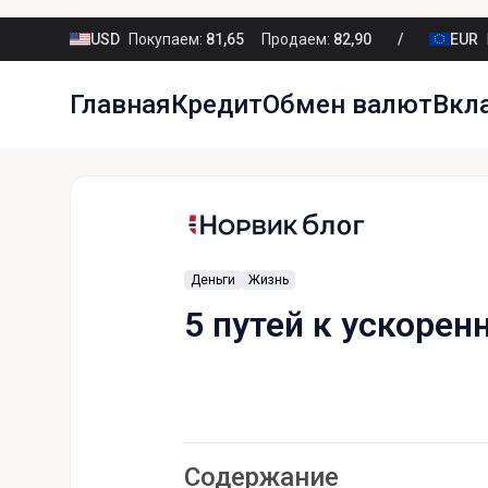
USD
Покупаем:
81,65
Продаем:
82,90
EUR
Главная
Кредит
Обмен валют
Вкл
Деньги
Жизнь
5 путей к ускоре
Содержание