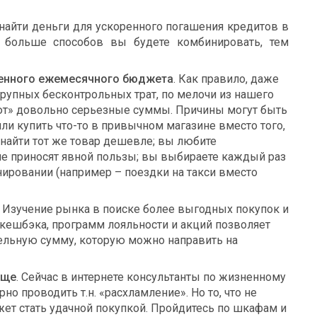
 найти деньги для ускоренного погашения кредитов в
 больше способов вы будете комбинировать, тем
венного ежемесячного бюджета
. Как правило, даже
крупных бесконтрольных трат, по мелочи из нашего
т» довольно серьезные суммы. Причины могут быть
и купить что-то в привычном магазине вместо того,
 найти тот же товар дешевле; вы любите
не приносят явной пользы; вы выбираете каждый раз
нировании (например – поездки на такси вместо
. Изучение рынка в поиске более выгодных покупок и
 кешбэка, программ лояльности и акций позволяет
ельную сумму, которую можно направить на
ище
. Сейчас в интернете консультанты по жизненному
о проводить т.н. «расхламление». Но то, что не
жет стать удачной покупкой. Пройдитесь по шкафам и