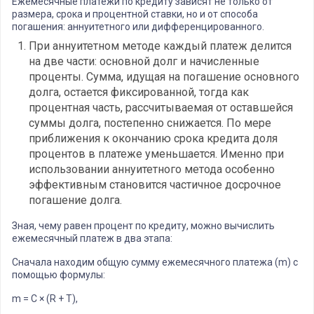
Ежемесячные платежи по кредиту зависят не только от
размера, срока и процентной ставки, но и от способа
погашения: аннуитетного или дифференцированного.
При аннуитетном методе каждый платеж делится
на две части: основной долг и начисленные
проценты. Сумма, идущая на погашение основного
долга, остается фиксированной, тогда как
процентная часть, рассчитываемая от оставшейся
суммы долга, постепенно снижается. По мере
приближения к окончанию срока кредита доля
процентов в платеже уменьшается. Именно при
использовании аннуитетного метода особенно
эффективным становится частичное досрочное
погашение долга.
Зная, чему равен процент по кредиту, можно вычислить
ежемесячный платеж в два этапа:
Сначала находим общую сумму ежемесячного платежа (m) с
помощью формулы:
m = C × (R + T),