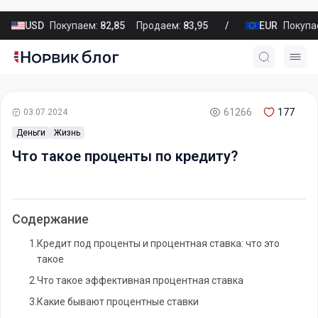
USD
Покупаем:
82,85
Продаем:
83,95
EUR
Покупа
61266
177
03.07.2024
Деньги
Жизнь
Что такое проценты по кредиту?
Содержание
1.
Кредит под проценты и процентная ставка: что это
такое
2.
Что такое эффективная процентная ставка
3.
Какие бывают процентные ставки