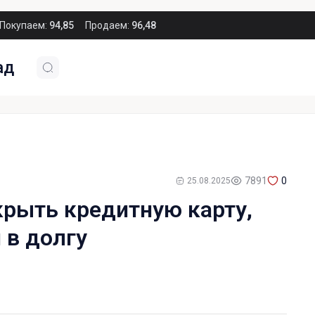
Покупаем:
94,85
Продаем:
96,48
ад
7891
0
25.08.2025
крыть кредитную карту,
 в долгу