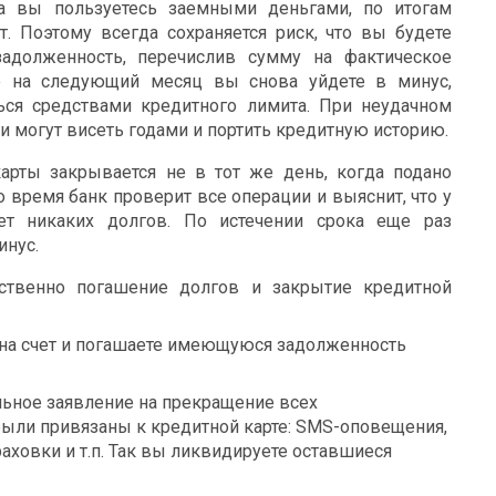
ва вы пользуетесь заемными деньгами, по итогам
т. Поэтому всегда сохраняется риск, что вы будете
задолженность, перечислив сумму на фактическое
ле на следующий месяц вы снова уйдете в минус,
ься средствами кредитного лимита. При неудачном
и могут висеть годами и портить кредитную историю.
карты закрывается не в тот же день, когда подано
то время банк проверит все операции и выяснит, что у
ет никаких долгов. По истечении срока еще раз
инус.
ственно погашение долгов и закрытие кредитной
на счет и погашаете имеющуюся задолженность
льное заявление на прекращение всех
были привязаны к кредитной карте: SMS-оповещения,
аховки и т.п. Так вы ликвидируете оставшиеся