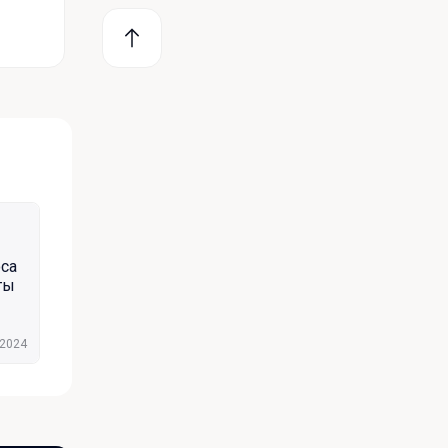
оса
ты
.2024