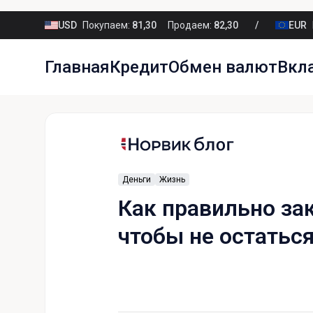
USD
Покупаем:
81,30
Продаем:
82,30
EUR
Главная
Кредит
Обмен валют
Вкл
Деньги
Жизнь
Как правильно за
чтобы не остаться