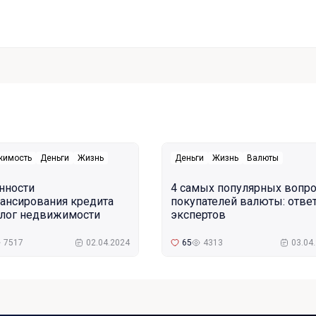
жимость
Деньги
Жизнь
Деньги
Жизнь
Валюты
нности
4 самых популярных вопр
ансирования кредита
покупателей валюты: отве
алог недвижимости
экспертов
7517
02.04.2024
65
4313
03.04