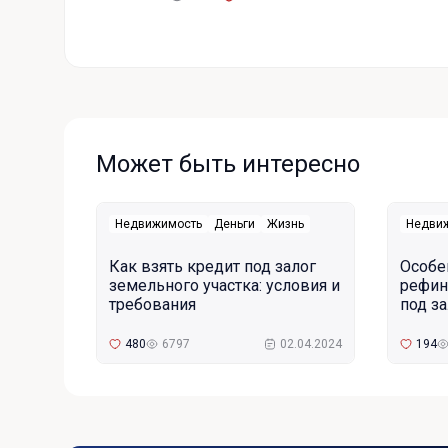
Может быть интересно
Недвижимость
Деньги
Жизнь
Недви
Как взять кредит под залог
Особе
земельного участка: условия и
рефин
требования
под з
480
6797
02.04.2024
194