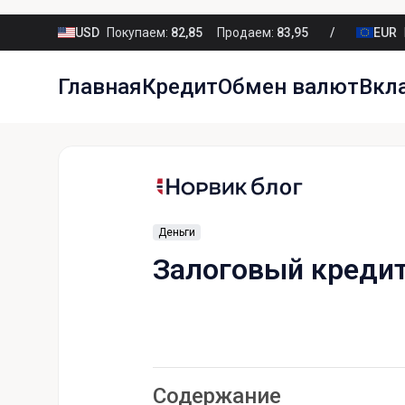
USD
Покупаем:
82,85
Продаем:
83,95
EUR
Главная
Кредит
Обмен валют
Вкл
Деньги
Залоговый креди
Содержание