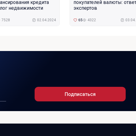
ансирования кредита
покупателей валюты: отве
алог недвижимости
экспертов
7528
02.04.2024
65
4322
03.04
Подписаться