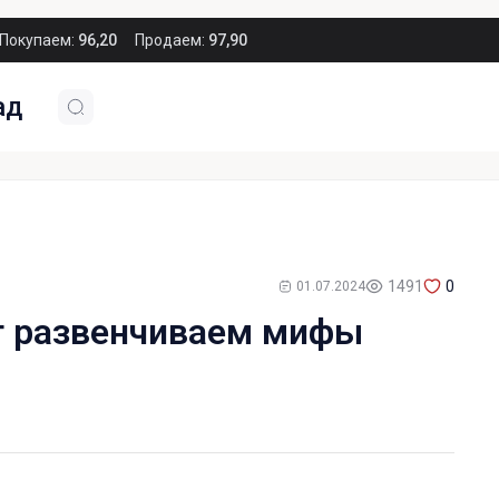
Покупаем:
96,20
Продаем:
97,90
ад
1491
0
01.07.2024
т развенчиваем мифы