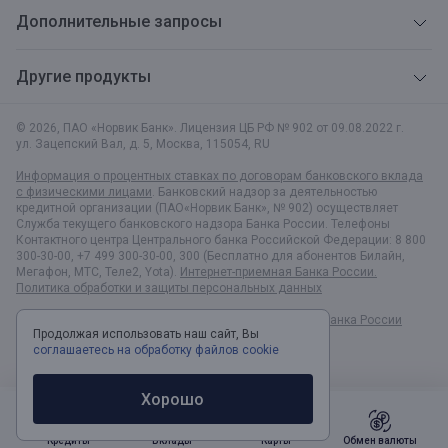
Дополнительные запросы
Другие продукты
© 2026, ПАО «Норвик Банк». Лицензия ЦБ РФ № 902 от 09.08.2022 г.
ул. Зацепский Вал, д. 5
,
Москва
,
115054
,
RU
Информация о процентных ставках по договорам банковского вклада
с физическими лицами
. Банковский надзор за деятельностью
кредитной организации (ПАО«Норвик Банк», № 902) осуществляет
Служба текущего банковского надзора Банка России. Телефоны
Контактного центра Центрального банка Российской Федерации: 8 800
300-30-00, +7 499 300-30-00, 300 (Бесплатно для абонентов Билайн,
Мегафон, МТС, Теле2, Yota).
Интернет-приемная Банка России.
Политика обработки и защиты персональных данных
Раскрытие информации в соответствии c Указанием Банка России
Продолжая использовать наш сайт, Вы
№6496-У
соглашаетесь на обработку файлов cookie
Хорошо
Кредиты
Вклады
Карты
Обмен валюты