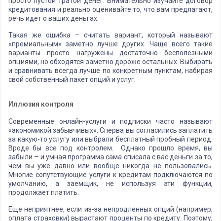
просто пустой тратой денег. Внимательно изучайте договор
кредитования и реально оценивайте то, что вам предлагают,
речь идет о ваших деньгах.
Такая же ошибка – считать вариант, который называют
«премиальным» заметно лучше других. Чаще всего такие
варианты просто нагружены достаточно бесполезными
опциями, но обходятся заметно дороже остальных. Выбирать
и сравнивать всегда лучше по конкретным пунктам, набирая
свой собственный пакет опций и услуг.
Иллюзия контроля
Современные онлайн-услуги и подписки часто называют
«экономикой забывчивых». Сперва вы согласились заплатить
за какую-то услугу или выбрали бесплатный пробный период.
Вроде бы все под контролем. Однако прошло время, вы
забыли – и умная программа сама списала с вас деньги за то,
чем вы уже давно или вообще никогда не пользовались.
Многие сопутствующие услуги к кредитам подключаются по
умолчанию, а заемщик, не используя эти функции,
продолжает платить.
Еще неприятнее, если из-за непродленных опций (например,
оплата страховки) вырастают проценты по кредиту. Поэтому,