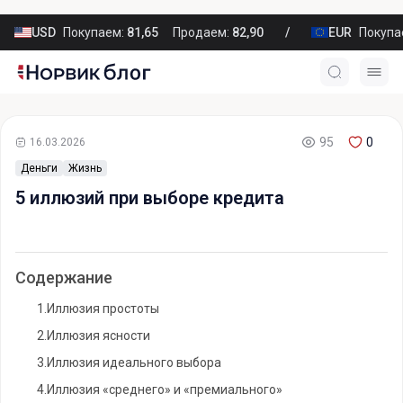
USD
Покупаем:
81,65
Продаем:
82,90
EUR
Покупа
95
0
16.03.2026
Деньги
Жизнь
5 иллюзий при выборе кредита
Содержание
1.
Иллюзия простоты
2.
Иллюзия ясности
3.
Иллюзия идеального выбора
4.
Иллюзия «среднего» и «премиального»