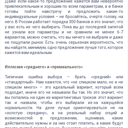
Даже если какое-то предложение кажется вам невероятно
привлекательным и хорошим по всем параметрам, а в банке
готовы пойти навстречу и предложить какие-то
индивидуальные условия – не бросайтесь, очертя голову, на
него. В России работает порядка 300 банков и это значит, что
у вас есть из чего выбирать. Пока вы до последней запятой
не узнали все параметры и не сравнили не менее 6-7
вариантов, можно считать, что вы ничего не выбрали и даже
не пощупали рынок. Есть очень серьезная вероятность, что
вы найдете, минимум, одно предложение лучше того, которое
кажется вам идеальным.
Иллюзия «среднего» и «премиального»
Типичная ошибка выбора – брать «средний» или
«стандартный». Нам кажется, что «не слишком мало, но и не
слишком много» — это идеальный вариант, который всем
подходит, иначе его не называли бы так. Но это значит, что
вы попались на один из маркетинговых трюков: этот вариант
так и назвали, чтобы его выбирали из-за кажущейся
нормальности. На деле лучше ориентироваться не на
«золотую середину», а на реальный набор опций и
возможностей в предложении, оценивая, какие
действительно нужны и за них стоит платить, а какие будут