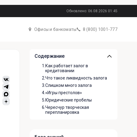
Обновлено: 06.08.2026 01:45
Офисы и банкоматы
8 (800) 1001-777
Содержание
1.
Как работает залог в
кредитовании
2.
Что такое ликвидность залога
3.
Слишком много залога
4.
«Игры престолов»
5.
Юридические пробелы
6.
Чересчур творческая
перепланировка