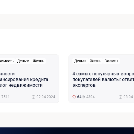
жимость
Деньги
Жизнь
Деньги
Жизнь
Валюты
нности
4 самых популярных вопр
ансирования кредита
покупателей валюты: отве
алог недвижимости
экспертов
7511
02.04.2024
64
4304
03.04