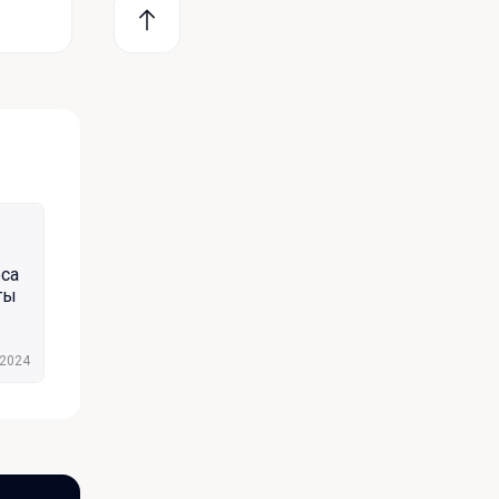
оса
ты
.2024