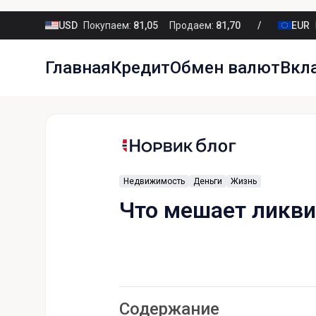
USD
Покупаем:
81,05
Продаем:
81,70
EUR
Главная
Кредит
Обмен валют
Вкл
Недвижимость
Деньги
Жизнь
Что мешает ликви
Содержание