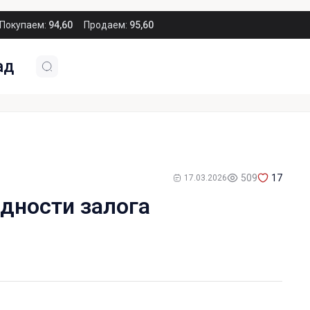
Покупаем:
94,60
Продаем:
95,60
ад
509
17
17.03.2026
дности залога