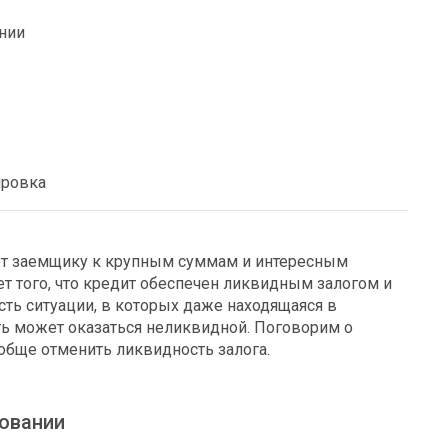
ании
ировка
ет заемщику к крупным суммам и интересным
чет того, что кредит обеспечен ликвидным залогом и
сть ситуации, в которых даже находящаяся в
ь может оказаться неликвидной. Поговорим о
обще отменить ликвидность залога.
товании