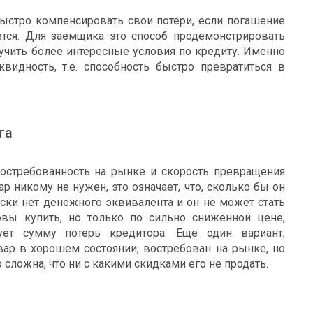
быстро компенсировать свои потери, если погашение
ется. Для заемщика это способ продемонстрировать
учить более интересные условия по кредиту. Именно
видность, т.е. способность быстро превратиться в
га
остребованность на рынке и скорость превращения
ар никому не нужен, это означает, что, сколько бы он
ески нет денежного эквивалента и он не может стать
овы купить, но только по сильно сниженной цене,
рует сумму потерь кредитора. Еще один вариант,
ар в хорошем состоянии, востребован на рынке, но
сложна, что ни с какими скидками его не продать.