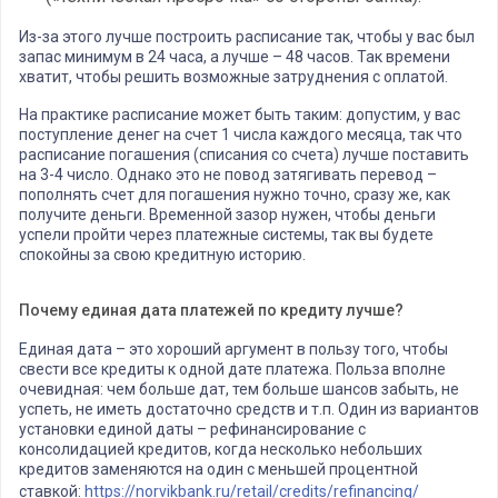
Из-за этого лучше построить расписание так, чтобы у вас был
запас минимум в 24 часа, а лучше – 48 часов. Так времени
хватит, чтобы решить возможные затруднения с оплатой.
На практике расписание может быть таким: допустим, у вас
поступление денег на счет 1 числа каждого месяца, так что
расписание погашения (списания со счета) лучше поставить
на 3-4 число. Однако это не повод затягивать перевод –
пополнять счет для погашения нужно точно, сразу же, как
получите деньги. Временной зазор нужен, чтобы деньги
успели пройти через платежные системы, так вы будете
спокойны за свою кредитную историю.
Почему единая дата платежей по кредиту лучше?
Единая дата – это хороший аргумент в пользу того, чтобы
свести все кредиты к одной дате платежа. Польза вполне
очевидная: чем больше дат, тем больше шансов забыть, не
успеть, не иметь достаточно средств и т.п. Один из вариантов
установки единой даты – рефинансирование с
консолидацией кредитов, когда несколько небольших
кредитов заменяются на один с меньшей процентной
ставкой:
https://norvikbank.ru/retail/credits/refinancing/