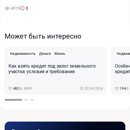
4919
0
Может быть интересно
Недвижимость
Деньги
Жизнь
Недвиж
Как взять кредит под залог земельного
Особе
участка: условия и требования
кредит
482
6809
02.04.2024
194