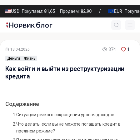
USD
Покупаем:
81,65
Продаем:
82,90
EUR
Покупа
374
1
13.04.2026
Деньги
Жизнь
Как войти и выйти из реструктуризации
кредита
Содержание
1.
Ситуации резкого сокращения уровня доходов
2.
Что делать, если вы не можете погашать кредит в
прежнем режиме?