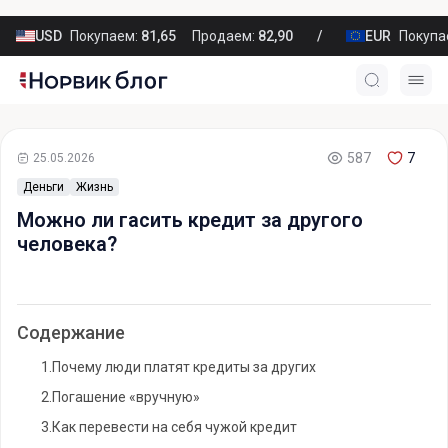
USD
Покупаем:
81,65
Продаем:
82,90
EUR
Покупа
587
7
25.05.2026
Деньги
Жизнь
Можно ли гасить кредит за другого
человека?
Содержание
1.
Почему люди платят кредиты за других
2.
Погашение «вручную»
3.
Как перевести на себя чужой кредит