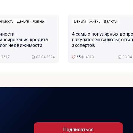
жимость
Деньги
Жизнь
Деньги
Жизнь
Валюты
нности
4 самых популярных вопр
ансирования кредита
покупателей валюты: отве
алог недвижимости
экспертов
7517
02.04.2024
65
4313
03.04
Подписаться