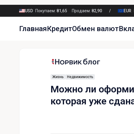
USD
Покупаем:
81,65
Продаем:
82,90
EUR
Главная
Кредит
Обмен валют
Вкл
Жизнь
Недвижимость
Можно ли оформит
которая уже сдана