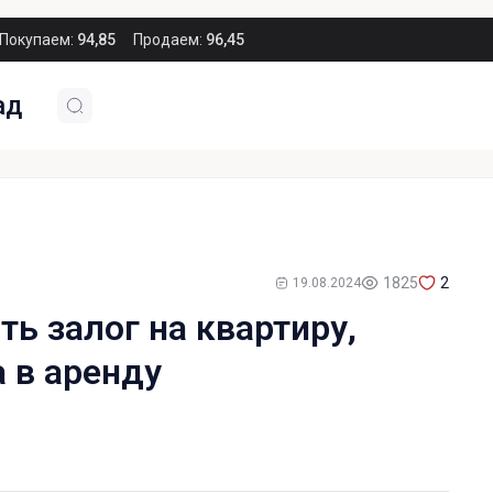
Покупаем:
94,85
Продаем:
96,45
ад
1825
2
19.08.2024
ь залог на квартиру,
 в аренду