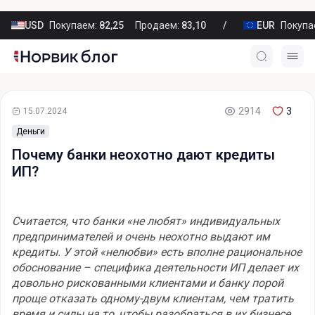
USD
Покупаем:
82,25
Продаем:
83,10
EUR
Покупа
2914
3
15.07.2024
Деньги
Почему банки неохотно дают кредиты
ИП?
Считается, что банки «не любят» индивидуальных
предпринимателей и очень неохотно выдают им
кредиты. У этой «нелюбви» есть вполне рациональное
обоснование – специфика деятельности ИП делает их
довольно рискованными клиентами и банку порой
проще отказать одному-двум клиентам, чем тратить
время и силы на то, чтобы разобраться в их бизнесе.