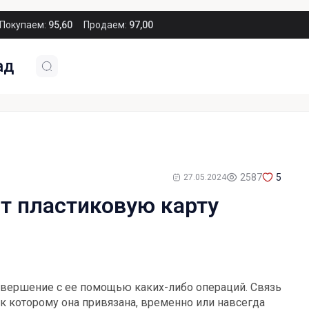
Покупаем:
95,60
Продаем:
97,00
ад
2587
5
27.05.2024
т пластиковую карту
совершение с ее помощью каких-либо операций. Связь
к которому она привязана, временно или навсегда