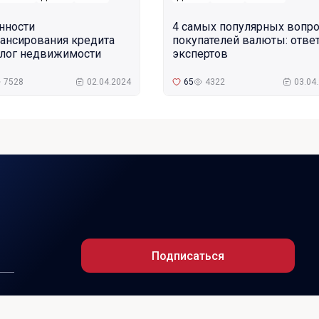
нности
4 самых популярных вопр
ансирования кредита
покупателей валюты: отве
алог недвижимости
экспертов
7528
02.04.2024
65
4322
03.04
Подписаться