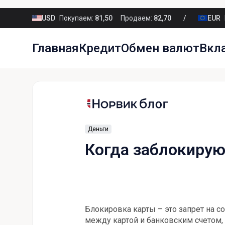
USD
Покупаем:
81,50
Продаем:
82,70
EUR
Главная
Кредит
Обмен валют
Вкл
Деньги
Когда заблокирую
Блокировка карты – это запрет на 
между картой и банковским счетом, 