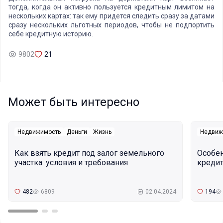
тогда, когда он активно пользуется кредитным лимитом на
нескольких картах: так ему придется следить сразу за датами
сразу нескольких льготных периодов, чтобы не подпортить
себе кредитную историю.
9802
21
Может быть интересно
Недвижимость
Деньги
Жизнь
Недвиж
Как взять кредит под залог земельного
Особе
участка: условия и требования
кредит
482
6809
02.04.2024
194