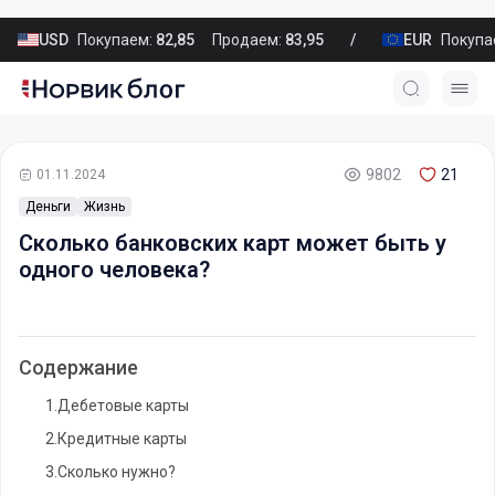
USD
Покупаем:
82,85
Продаем:
83,95
EUR
Покупа
9802
21
01.11.2024
Деньги
Жизнь
Сколько банковских карт может быть у
одного человека?
Содержание
1.
Дебетовые карты
2.
Кредитные карты
3.
Сколько нужно?