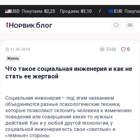
USD
Покупаем:
82,25
Продаем:
83,10
EUR
Покупа
3348
0
11.06.2024
Жизнь
Что такое социальная инженерия и как не
стать ее жертвой
Социальная инженерия – под этим названием
объединяются разные психологические техники,
которые позволяют склонить человека к изменению
поведения или совершения каких-то нужных
действий. Как и у любой другой технологии, у
социальной инженерии есть свои «светлые» и
«темные» стороны.