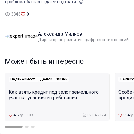
проблема, банк всегда ее подхватит 😊
3348
0
Александр Миляев
Директор по развитию цифровых технологий
Может быть интересно
Недвижимость
Деньги
Жизнь
Недвиж
Как взять кредит под залог земельного
Особе
участка: условия и требования
кредит
482
6809
02.04.2024
194