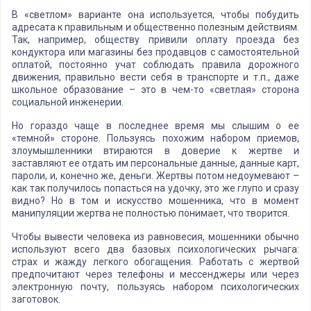
В «светлом» варианте она используется, чтобы побудить
адресата к правильным и общественно полезным действиям.
Так, например, обществу привили оплату проезда без
кондуктора или магазины без продавцов с самостоятельной
оплатой, постоянно учат соблюдать правила дорожного
движения, правильно вести себя в транспорте и т.п., даже
школьное образование – это в чем-то «светлая» сторона
социальной инженерии.
Но гораздо чаще в последнее время мы слышим о ее
«темной» стороне. Пользуясь похожим набором приемов,
злоумышленники втираются в доверие к жертве и
заставляют ее отдать им персональные данные, данные карт,
пароли, и, конечно же, деньги. Жертвы потом недоумевают –
как так получилось попасться на удочку, это же глупо и сразу
видно? Но в том и искусство мошенника, что в момент
манипуляции жертва не полностью понимает, что творится.
Чтобы вывести человека из равновесия, мошенники обычно
используют всего два базовых психологических рычага:
страх и жажду легкого обогащения. Работать с жертвой
предпочитают через телефоны и мессенджеры или через
электронную почту, пользуясь набором психологических
заготовок.