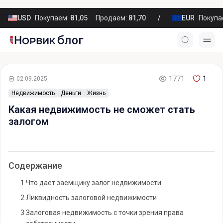
USD
Покупаем:
81,05
Продаем:
81,70
EUR
Покупа
1771
1
02.09.2025
Недвижимость
Деньги
Жизнь
Какая недвижимость не сможет стать
залогом
Содержание
1.
Что дает заемщику залог недвижимости
2.
Ликвидность залоговой недвижимости
3.
Залоговая недвижимость с точки зрения права