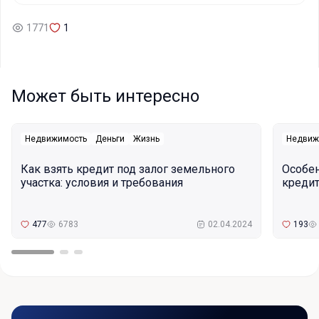
1771
1
Может быть интересно
Недвижимость
Деньги
Жизнь
Недвиж
Как взять кредит под залог земельного
Особе
участка: условия и требования
кредит
477
6783
02.04.2024
193