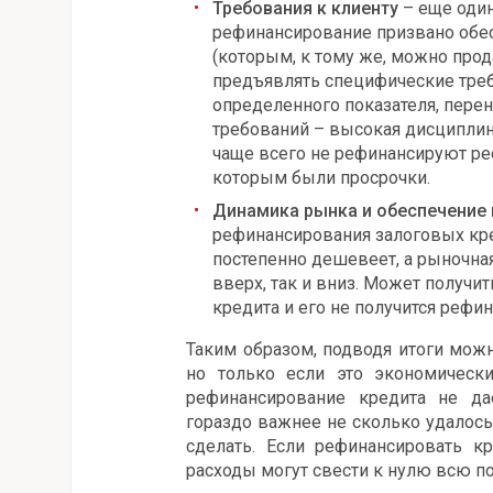
Требования к клиенту
– еще оди
рефинансирование призвано обес
(которым, к тому же, можно прод
предъявлять специфические треб
определенного показателя, перен
требований – высокая дисциплин
чаще всего не рефинансируют ре
которым были просрочки.
Динамика рынка и обеспечение 
рефинансирования залоговых кре
постепенно дешевеет, а рыночна
вверх, так и вниз. Может получит
кредита и его не получится рефи
Таким образом, подводя итоги можн
но только если это экономическ
рефинансирование кредита не да
гораздо важнее не сколько удалось 
сделать. Если рефинансировать к
расходы могут свести к нулю всю 