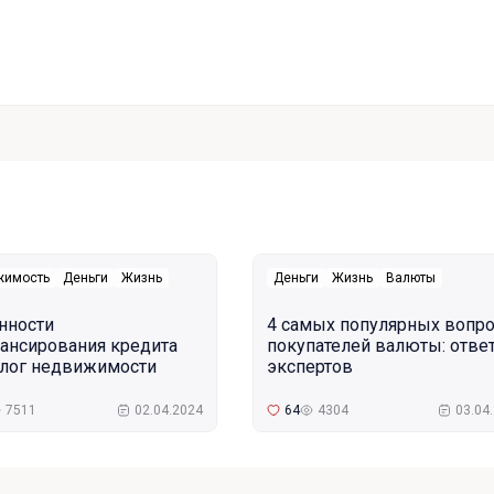
жимость
Деньги
Жизнь
Деньги
Жизнь
Валюты
нности
4 самых популярных вопр
ансирования кредита
покупателей валюты: отве
алог недвижимости
экспертов
7511
02.04.2024
64
4304
03.04