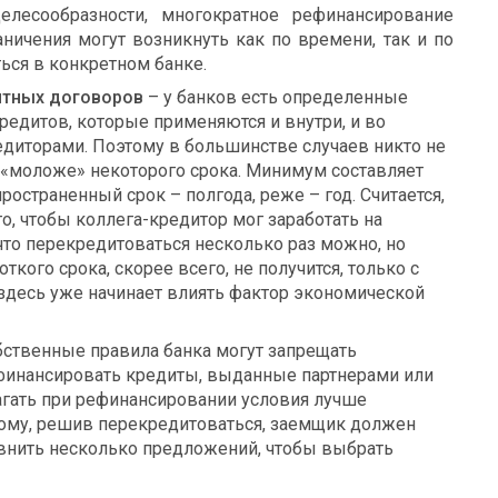
лесообразности, многократное рефинансирование
аничения могут возникнуть как по времени, так и по
ся в конкретном банке.
итных договоров
– у банков есть определенные
редитов, которые применяются и внутри, и во
диторами. Поэтому в большинстве случаев никто не
«моложе» некоторого срока. Минимум составляет
ространенный срок – полгода, реже – год. Считается,
го, чтобы коллега-кредитор мог заработать на
 что перекредитоваться несколько раз можно, но
ткого срока, скорее всего, не получится, только с
десь уже начинает влиять фактор экономической
бственные правила банка могут запрещать
финансировать кредиты, выданные партнерами или
лагать при рефинансировании условия лучше
ому, решив перекредитоваться, заемщик должен
внить несколько предложений, чтобы выбрать