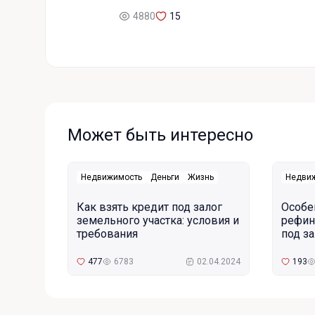
4880
15
Может быть интересно
Недвижимость
Деньги
Жизнь
Недви
Как взять кредит под залог
Особе
земельного участка: условия и
рефин
требования
под з
477
6783
02.04.2024
193