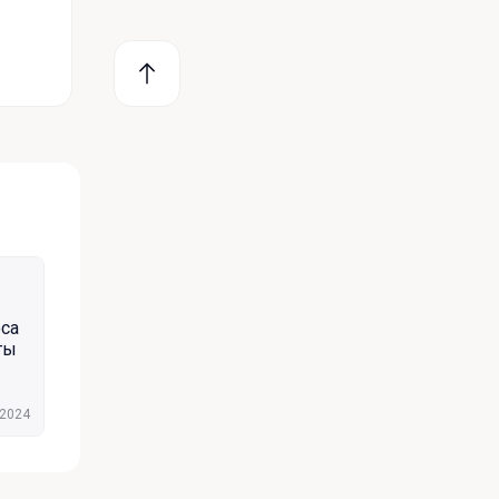
оса
ты
.2024