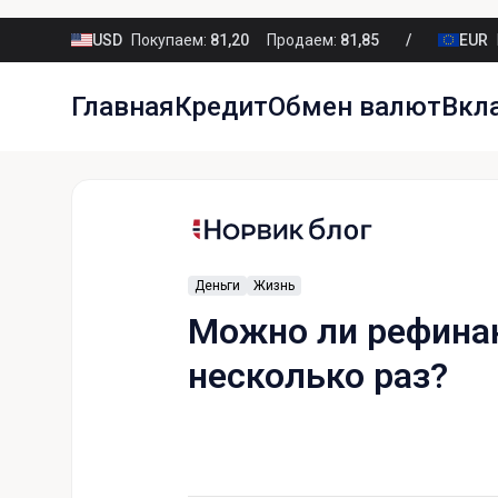
USD
Покупаем:
81,20
Продаем:
81,85
EUR
Главная
Кредит
Обмен валют
Вкл
Деньги
Жизнь
Можно ли рефина
несколько раз?