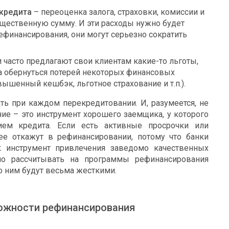
 кредита
– переоценка залога, страховки, комиссии и
существенную сумму. И эти расходы нужно будет
ефинансирования, они могут серьезно сократить
и часто предлагают свои клиентам какие-то льготы,
да обернуться потерей некоторых финансовых
вышенный кешбэк, льготное страхование и т.п.).
ть при каждом перекредитовании. И, разумеется, не
ние – это инструмент хорошего заемщика, у которого
ем кредита. Если есть активные просрочки или
ее откажут в рефинансировании, потому что банки
к инструмент привлечения заведомо качественных
о рассчитывать на программы рефинансирования
о ним будут весьма жесткими.
ожности рефинансирования