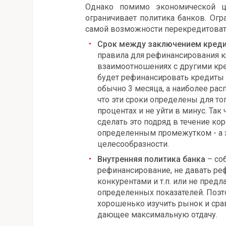
Однако помимо экономической це
ограничивает политика банков. Огр
самой возможности перекредитовать
Срок между заключением кред
правила для рефинансирования к
взаимоотношениях с другими кре
будет рефинансировать кредиты 
обычно 3 месяца, а наиболее расп
что эти сроки определены для то
процентах и не уйти в минус. Так
сделать это подряд в течение коро
определенным промежутком - а з
целесообразности.
Внутренняя политика банка
– со
рефинансирование, не давать ре
конкурентами и т.п. или не пред
определенных показателей. Поэт
хорошенько изучить рынок и сра
дающее максимальную отдачу.