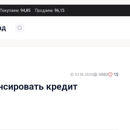
Покупаем:
94,85
Продаем:
96,15
ад
4880
15
23.06.2025
нсировать кредит