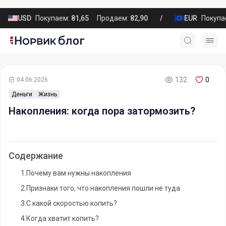
USD
Покупаем:
81,65
Продаем:
82,90
EUR
Покупа
132
0
04.06.2026
Деньги
Жизнь
Накопления: когда пора затормозить?
Содержание
1.
Почему вам нужны накопления
2.
Признаки того, что накопления пошли не туда
3.
С какой скоростью копить?
4.
Когда хватит копить?