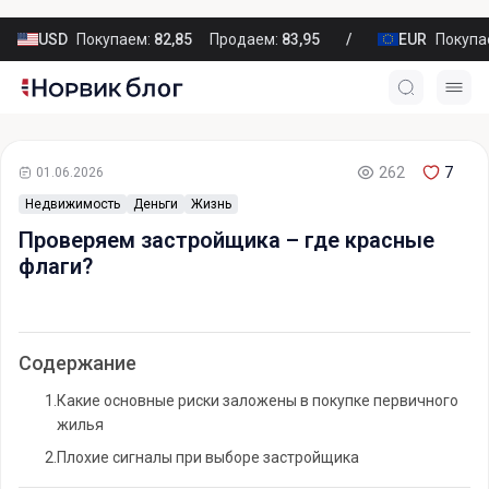
USD
Покупаем:
82,85
Продаем:
83,95
EUR
Покупа
262
7
01.06.2026
Недвижимость
Деньги
Жизнь
Проверяем застройщика – где красные
флаги?
Содержание
1.
Какие основные риски заложены в покупке первичного
жилья
2.
Плохие сигналы при выборе застройщика