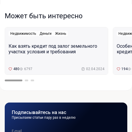
Может быть интересно
Недвижимость
Деньги
Жизнь
Недвиж
Как взять кредит под залог земельного
Особе
участка: условия и требования
кредит
480
6797
02.04.2024
194
Подписывайтесь на нас
Присылаем статьи пару раз в неделю