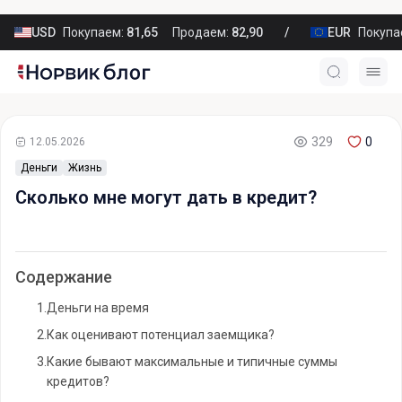
USD
Покупаем:
81,65
Продаем:
82,90
EUR
Покупа
329
0
12.05.2026
Деньги
Жизнь
Сколько мне могут дать в кредит?
Содержание
1.
Деньги на время
2.
Как оценивают потенциал заемщика?
3.
Какие бывают максимальные и типичные суммы
кредитов?