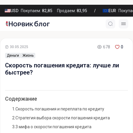
USD
Покупаем:
82,85
Продаем:
83,95
EUR
Покупа
678
0
30.05.2025
Деньги
Жизнь
Скорость погашения кредита: лучше ли
быстрее?
Содержание
1.
Скорость погашения и переплата по кредиту
2.
Стратегия выбора скорости погашения кредита
3.
3 мифа о скорости погашения кредита