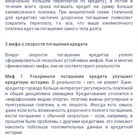
изначально большей переплатой по кредиту), а потом в
течение всего срока погашать кредит на сумму больше
ежемесячного платежа. При аннуитетной схеме (типичной
для кредитов) частично досрочное погашение позволяет
сократить переплату, т.к. все, что выше ежемесячного
платежа идет на погашение самого тела долга.
3 мифа о скорости погашения кредита
Вокруг скорости погашения кредитов успело
сформироваться несколько устойчивых мифов. Как и многие
«финансовые» мифы, они не соответствуют реальности.
Миф 1. Ускоренное погашение кредита улучшает
кредитную историю
. В реальности – нет, не влияет. Банк-
кредитор гораздо больше интересует регулярность платежей
и общая дисциплина заёмщика. Кредитование относится к
«марафонским видам спорта», поэтому важны регулярные и
пунктуальные платежи, а не скорость. Иногда есть смысл,
даже если есть возможность досрочного полного погашения,
вести погашение с обычной скоростью – если, например, в
прошлом были проблемы с другими кредитами, это поможет
накопить побольше положительных данных в кредитной
истории.