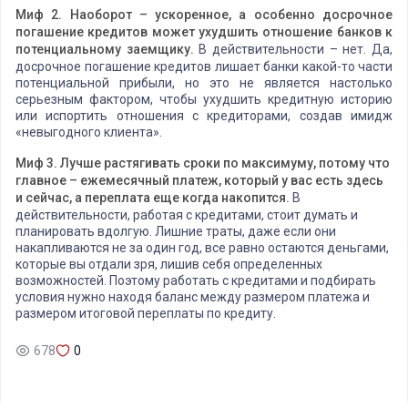
Миф 2. Наоборот – ускоренное, а особенно досрочное
погашение кредитов может ухудшить отношение банков к
потенциальному заемщику.
В действительности – нет. Да,
досрочное погашение кредитов лишает банки какой-то части
потенциальной прибыли, но это не является настолько
серьезным фактором, чтобы ухудшить кредитную историю
или испортить отношения с кредиторами, создав имидж
«невыгодного клиента».
Миф 3. Лучше растягивать сроки по максимуму, потому что
главное – ежемесячный платеж, который у вас есть здесь
и сейчас, а переплата еще когда накопится.
В
действительности, работая с кредитами, стоит думать и
планировать вдолгую. Лишние траты, даже если они
накапливаются не за один год, все равно остаются деньгами,
которые вы отдали зря, лишив себя определенных
возможностей. Поэтому работать с кредитами и подбирать
условия нужно находя баланс между размером платежа и
размером итоговой переплаты по кредиту.
678
0