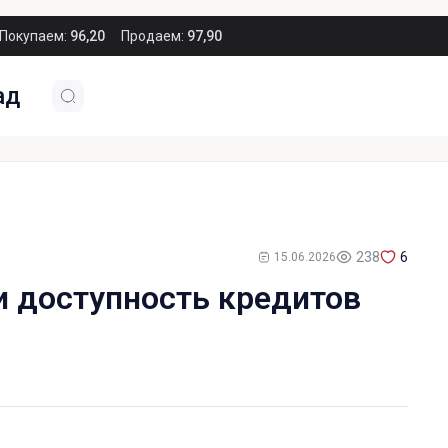
Покупаем:
96,20
Продаем:
97,90
ад
238
6
15.06.2026
и доступность кредитов