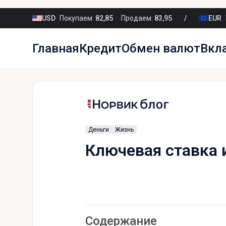
USD
Покупаем:
82,85
Продаем:
83,95
EUR
Главная
Кредит
Обмен валют
Вкл
Деньги
Жизнь
Ключевая ставка 
Содержание