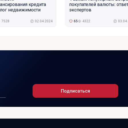
ансирования кредита
покупателей валюты: отве
алог недвижимости
экспертов
7528
02.04.2024
65
4322
03.04
Подписаться