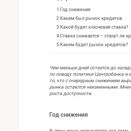
1.
Год снижения
2.
Каким был рынок кредитов
3.
Какой будет ключевая ставка?
4.
Ставка снижается – станут ли 
5.
Каким будет рынок кредитов?
Чем меньше дней остается до засед
по поводу политики Центробанка и 
то, что с очередным снижением выр
рынка остаются неизменными. Мнен
роста доступности.
Год снижения
В этом июне исполняется год тому