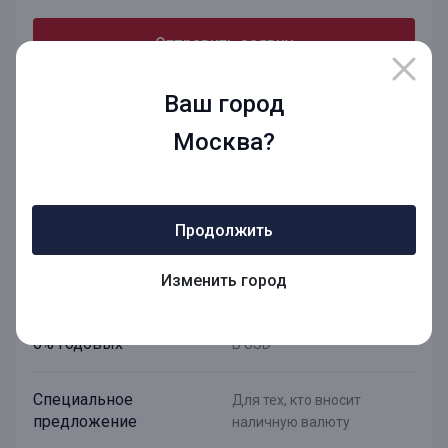
Отправить заявку
Подробнее о вкладе
Ваш город
Москва?
Валютный плюс
Продолжить
Конвертация по курсу
При внесении и снятии со
Изменить город
ЦБ
вклада
6% годовых
В USD
Специальное
Для тех, кто вносит
предложение
наличную валюту