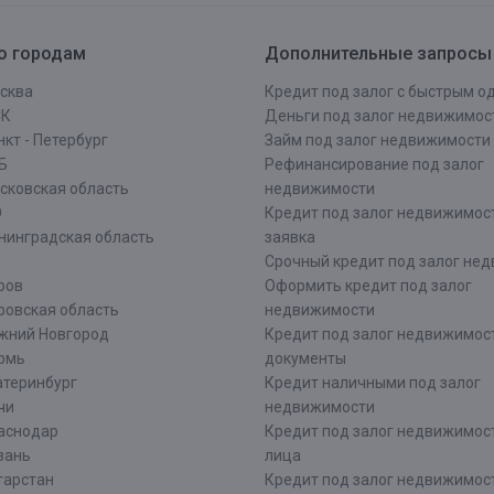
о городам
Дополнительные запросы
сква
Кредит под залог с быстрым 
СК
Деньги под залог недвижимос
кт - Петербург
Займ под залог недвижимости
Б
Рефинансирование под залог
сковская область
недвижимости
О
Кредит под залог недвижимос
нинградская область
заявка
Срочный кредит под залог не
ров
Оформить кредит под залог
ровская область
недвижимости
жний Новгород
Кредит под залог недвижимос
рмь
документы
атеринбург
Кредит наличными под залог
чи
недвижимости
аснодар
Кредит под залог недвижимос
зань
лица
тарстан
Кредит под залог недвижимос