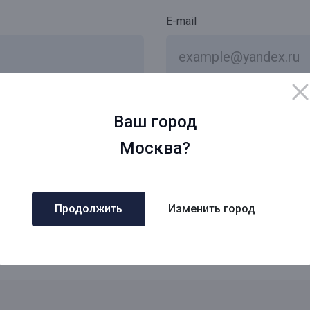
E-mail
вание электронной подписи в соответствии с
Соглашением
*
Ваш город
ку персональных данных
*
Москва?
ние информационно-рекламных рассылок.
Продолжить
Изменить город