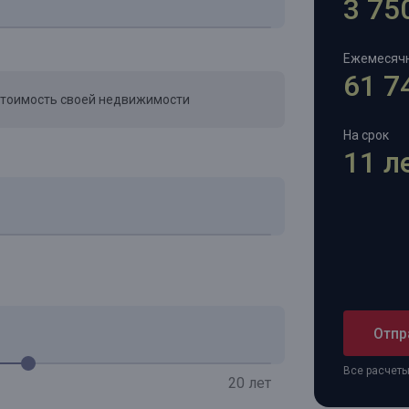
3 75
Ежемесяч
61 7
стоимость своей недвижимости
На срок
11 л
Отпр
Все расчет
20 лет