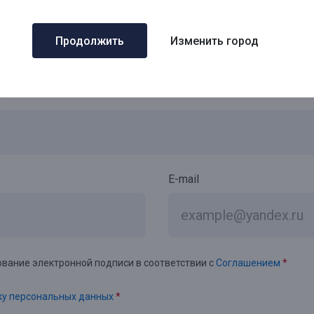
Заполните данные через
Продолжить
Изменить город
Авторизуйтесь и получите
-1%
от ставки по кредиту
E-mail
вание электронной подписи в соответствии с
Соглашением
*
ку персональных данных
*