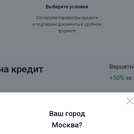
Выберите условия
Согласуем параметры кредита
и подпишем документы в удобном
формате
Вероятн
на кредит
+50%
за 
Срок кредита
Еже
Ваш город
65
Москва?