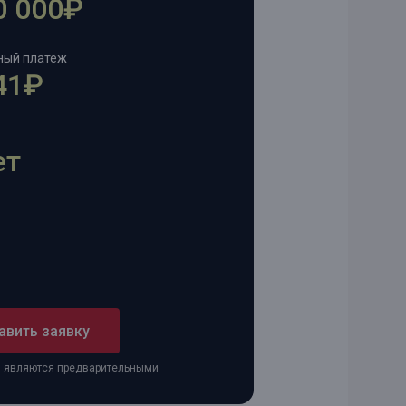
0 000₽
ный платеж
41₽
ет
авить заявку
ы являются предварительными